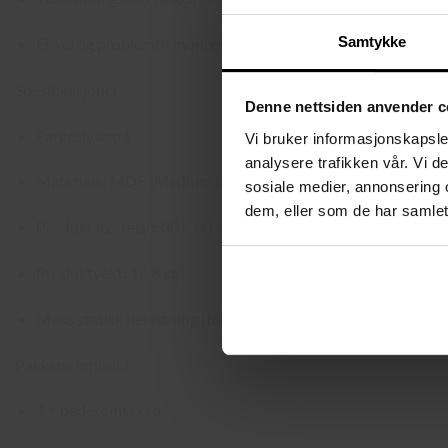
Samtykke
Enkel og problemfri montering takket være merkede deler og
Spesifikasjoner
Denne nettsiden anvender c
Farge: lysegrå
Vi bruker informasjonskapsler
analysere trafikken vår. Vi 
Materiale: MDF (Medium Density Fiberboard)
sosiale medier, annonsering 
dem, eller som de har samlet
Produktstørrelse: 30 × 60 × 110 cm (D × B × H)
Produktvekt: 16,8 kg
Maks statisk belastning (topplate): 136 kg
Pakkens innhold
1 × baderomsskap