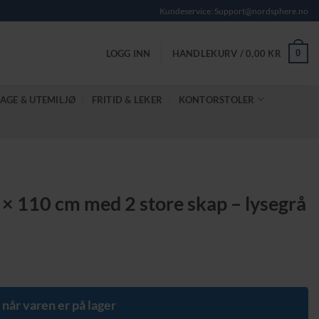
Kundeservice: Support@nordsphere.no
0
LOGG INN
HANDLEKURV /
0,00
KR
AGE & UTEMILJØ
FRITID & LEKER
KONTORSTOLER
× 110 cm med 2 store skap – lysegrå
 når varen er på lager