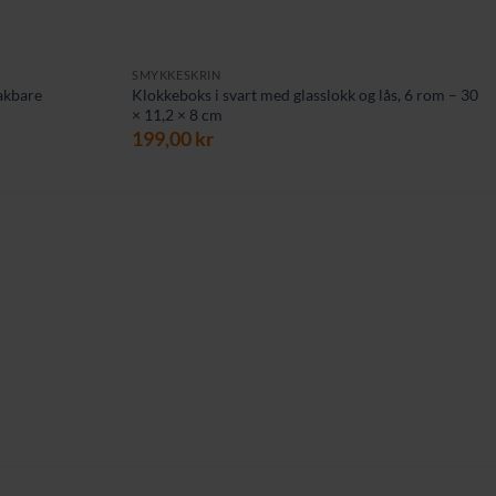
SMYKKESKRIN
akbare
Klokkeboks i svart med glasslokk og lås, 6 rom – 30
× 11,2 × 8 cm
199,00
kr