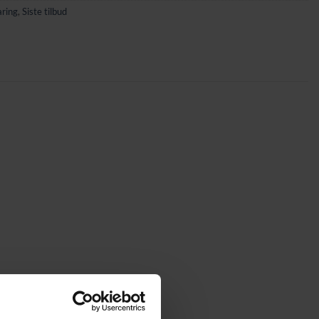
ring
,
Siste tilbud