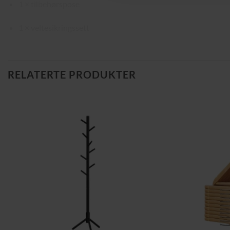
1 × tilbehørspose
1 × veltesikringssett
RELATERTE PRODUKTER