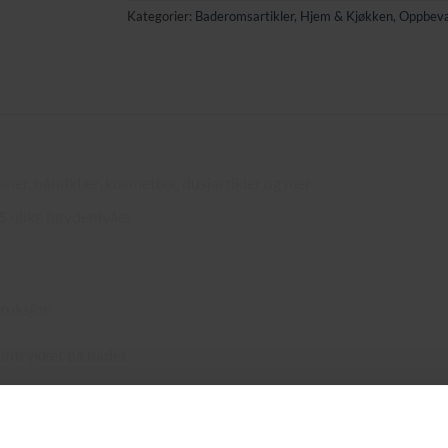
Kategorier:
Baderomsartikler
,
Hjem & Kjøkken
,
Oppbeva
øner, håndklær, kosmetikk, dusjartikler og mer
 5 ulike høydenivåer
truksjon
inntrykket på badet
 for støt
gen