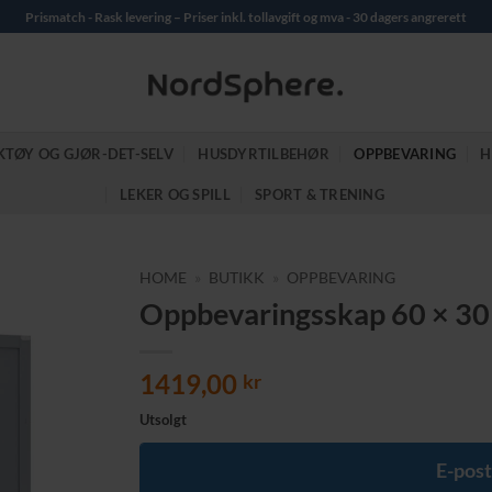
Prismatch - Rask levering – Priser inkl. tollavgift og mva - 30 dagers angrerett
KTØY OG GJØR-DET-SELV
HUSDYRTILBEHØR
OPPBEVARING
H
LEKER OG SPILL
SPORT & TRENING
HOME
»
BUTIKK
»
OPPBEVARING
Oppbevaringsskap 60 × 30 
1419,00
kr
Utsolgt
E-post