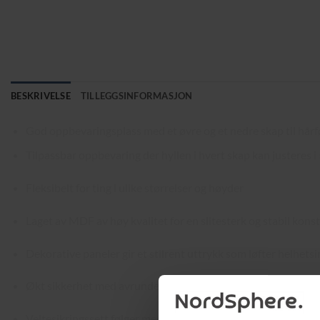
BESKRIVELSE
TILLEGGSINFORMASJON
God oppbevaringsplass med et øvre og et nedre skap til hårf
Tilpassbar oppbevaring der hyllen i hvert skap kan justeres i
Fleksibelt for ting i ulike størrelser og høyder
Laget av MDF av høy kvalitet for en slitesterk og stabil kons
Dekorative paneler gir et stilrent uttrykk som løfter helhets
Økt sikkerhet med avrundede hjørner som reduserer risikoen
Veltesikringssett følger med, slik at skapet kan festes til veg