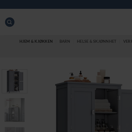
Skip
to
content
HJEM & KJØKKEN
BARN
HELSE & SKJØNNHET
VER