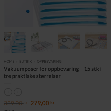
HOME
»
BUTIKK
»
OPPBEVARING
Vakuumposer for oppbevaring – 15 stk i
tre praktiske størrelser
Opprinnelig
Nåværende
339,00
279,00
kr
kr
pris
pris
Utsolgt