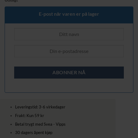
var:
er:
339,00 kr.
279,00 kr.
E-post når varen er på lager
Leveringstid: 3-6 virkedager
Frakt: Kun 59 kr
Betal trygt med Svea - Vipps
30 dagers åpent kjøp