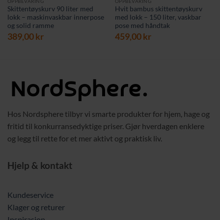
OPPBEVARING
OPPBEVARING
Skittentøyskurv 90 liter med
Hvit bambus skittentøyskurv
lokk – maskinvaskbar innerpose
med lokk – 150 liter, vaskbar
og solid ramme
pose med håndtak
389,00
kr
459,00
kr
Hos Nordsphere tilbyr vi smarte produkter for hjem, hage og
fritid til konkurransedyktige priser. Gjør hverdagen enklere
og legg til rette for et mer aktivt og praktisk liv.
Hjelp & kontakt
Kundeservice
Klager og returer
Inspirasjon