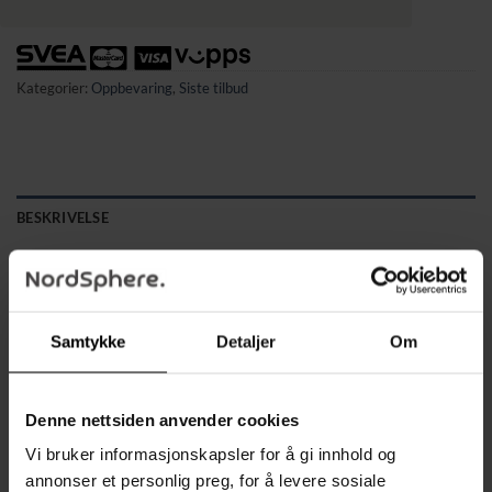
Kategorier:
Oppbevaring
,
Siste tilbud
BESKRIVELSE
TILLEGGSINFORMASJON
✔ Sparer opptil 80 % plass – perfekt for oppbevaring, flytting
eller reiser
Samtykke
Detaljer
Om
✔ Fungerer med vanlig støvsuger – luften suges enkelt ut for
kompakt pakking
Denne nettsiden anvender cookies
✔ Ideell for klær, tekstiler, sengetøy og sesongoppbevaring
Vi bruker informasjonskapsler for å gi innhold og
✔ Beskytter innholdet – mot støv, smuss, vann, fukt og møll
annonser et personlig preg, for å levere sosiale