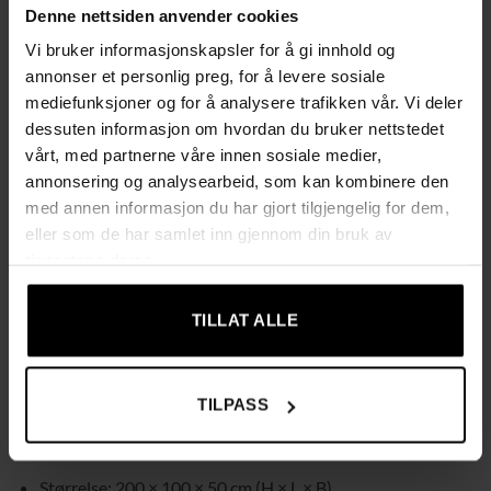
mot riper
Denne nettsiden anvender cookies
Vi bruker informasjonskapsler for å gi innhold og
Forsterket ramme gir høy bæreevne og stabil
annonser et personlig preg, for å levere sosiale
konstruksjon
mediefunksjoner og for å analysere trafikken vår. Vi deler
dessuten informasjon om hvordan du bruker nettstedet
Hver hylle tåler opptil 175 kg statisk belastning
vårt, med partnerne våre innen sosiale medier,
Passer for for eksempel verktøykasser, dekk, esker og
annonsering og analysearbeid, som kan kombinere den
med annen informasjon du har gjort tilgjengelig for dem,
treningsutstyr
eller som de har samlet inn gjennom din bruk av
Fleksibel løsning der reolen ved behov kan deles og
tjenestene deres.
bygges om til 2 arbeidsbenker med oppbevaring
TILLAT ALLE
Spesifikasjoner
Farge: svart
TILPASS
Materiale: pulverlakkert stålramme, E1-klassifisert MDF
Størrelse: 200 × 100 × 50 cm (H × L × B)