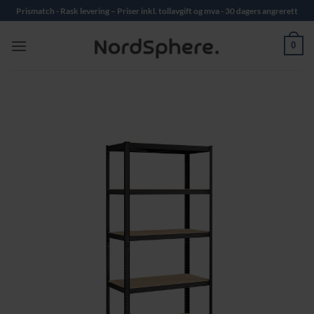
Skip
Prismatch - Rask levering – Priser inkl. tollavgift og mva - 30 dagers angrerett
to
content
0