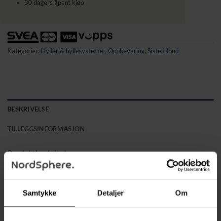
30 dagers åpent kjøp
Kategorier:
Hyller & hyllesystemer
,
Oppbevaring
,
Siste tilbud
BESKRIVELSE
TILLEGGSINFORMASJON
Produktbeskrivelse
Sikker design med avrundede kanter og glatt,
pulverlakkert overflate som reduserer risikoen for støt
Samtykke
Detaljer
Om
8 plasthetter medfølger for å beskytte både deg og gulvet