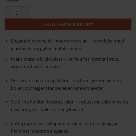
På lager
Moderne hjørnehylle med 5 glasshyller og gyllen ramme antall
LEGG I HANDLEKURV
Elegant hjørnehylle i moderne design – fem nivåer med
glasshyller og gyllen metallramme
Maksimerer ubrukt plass – perfekt for hjørner i stue,
soverom, bad eller entré
Perfekt for planter og dekor – vis frem grønne planter,
bøker, pyntegjenstander eller samlerobjekter
Stabil og holdbar konstruksjon – robust metallramme og
herdede glasshyller for lang levetid
Luftig og stilren – skaper et eksklusivt uttrykk og gir
hjemmet moderne eleganse