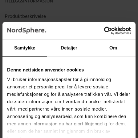
TILLEGGSINFORMASJON
Produktbeskrivelse
Gir hjemmet ditt en moderne og luksuriøs følelse med en
frittstående hjørnehylle i gyllen finish og klare glasshyller
Samtykke
Detaljer
Om
5 nivåer som forvandler ellers tomme hjørner til
iøynefallende oppbevarings- eller utstillingsplasser
Denne nettsiden anvender cookies
Perfekt for å vise frem vakre planter, kunst, bøker,
Vi bruker informasjonskapsler for å gi innhold og
lyslykter eller personlige pyntegjenstander
annonser et personlig preg, for å levere sosiale
mediefunksjoner og for å analysere trafikken vår. Vi deler
Robust metallramme som gir stabilitet og en eksklusiv
dessuten informasjon om hvordan du bruker nettstedet
følelse
vårt, med partnerne våre innen sosiale medier,
annonsering og analysearbeid, som kan kombinere den
Herdede glasshyller som både er elegante og slitesterke
med annen informasjon du har gjort tilgjengelig for dem,
eller som de har samlet inn gjennom din bruk av
Luftig design som løfter stemningen i stue, soverom, bad