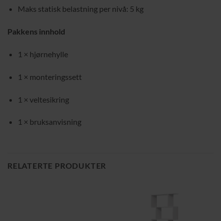
Maks statisk belastning per nivå: 5 kg
Pakkens innhold
1 × hjørnehylle
1 × monteringssett
1 × veltesikring
1 × bruksanvisning
RELATERTE PRODUKTER