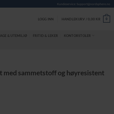
Kundeservice: Support@nordsphere.no
0
LOGG INN
HANDLEKURV /
0,00
KR
AGE & UTEMILJØ
FRITID & LEKER
KONTORSTOLER
it med sammetstoff og høyresistent
nde