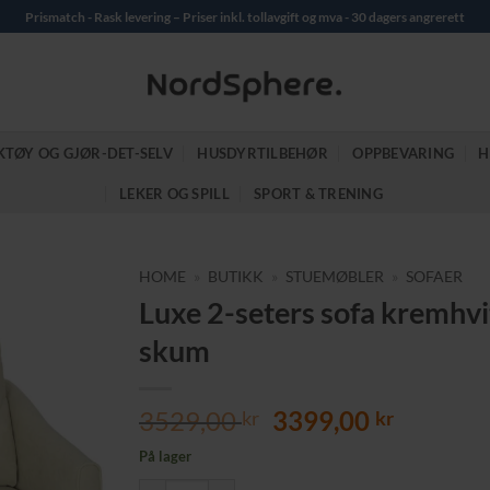
Prismatch - Rask levering – Priser inkl. tollavgift og mva - 30 dagers angrerett
KTØY OG GJØR-DET-SELV
HUSDYRTILBEHØR
OPPBEVARING
H
LEKER OG SPILL
SPORT & TRENING
HOME
»
BUTIKK
»
STUEMØBLER
»
SOFAER
Luxe 2-seters sofa kremhv
skum
Opprinnelig
Nåvære
3529,00
3399,00
kr
kr
pris
pris
På lager
var:
er: