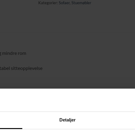
Kategorier:
Sofaer
,
Stuemøbler
og mindre rom
abel sitteopplevelse
Detaljer
skum, stål, plast