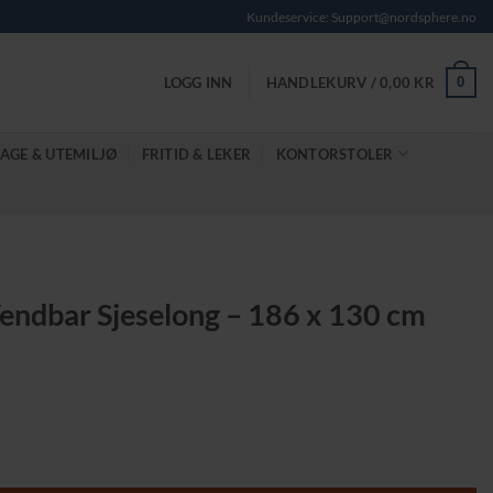
Kundeservice: Support@nordsphere.no
0
LOGG INN
HANDLEKURV /
0,00
KR
AGE & UTEMILJØ
FRITID & LEKER
KONTORSTOLER
endbar Sjeselong – 186 x 130 cm
 130 cm antall