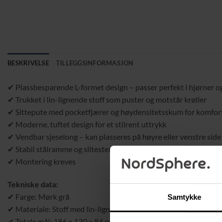
BESKRIVELSE
TILLEGGSINFORMASJON
✔ Plassbesparende L-formet design – passer perfekt i hjørner 
✔ Trukket i lin-lignende stoff som puster og motstår krøller
✔ Sittepute med pocketfjærer og høydensitetsskum for komfort
✔ Moderne, tuftet design for et stilrent uttrykk
✔ Vendbar sjeselong – kan plasseres på høyre eller venstre side
✔ Stabil stålramme og slitesterke plastben
✔ Montering kreves
Tekniske data:
✔ Farge: Mørk grå
Samtykke
✔ Materiale: Stoff med lin-lignende utseende (100 % polyester), 
✔ Totale mål: 186 x 130 x 84 cm (B x D x H)