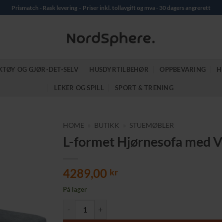
Prismatch - Rask levering – Priser inkl. tollavgift og mva - 30 dagers angrerett
KTØY OG GJØR-DET-SELV
HUSDYRTILBEHØR
OPPBEVARING
H
LEKER OG SPILL
SPORT & TRENING
HOME
»
BUTIKK
»
STUEMØBLER
L-formet Hjørnesofa med V
4289,00
kr
På lager
L-formet Hjørnesofa med Vendbar Sjeselong – 186 x