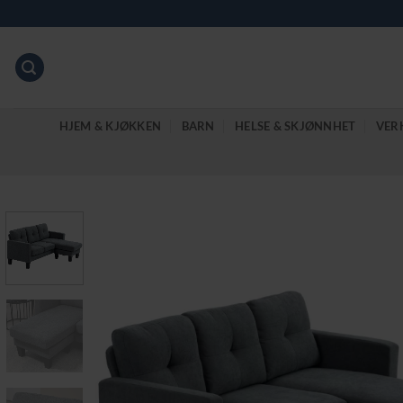
Skip
to
content
HJEM & KJØKKEN
BARN
HELSE & SKJØNNHET
VER