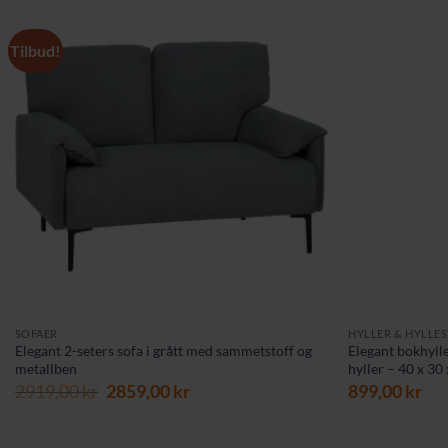
Tilbud!
SOFAER
HYLLER & HYLLE
Elegant 2-seters sofa i grått med sammetstoff og
Elegant bokhylle
metallben
hyller – 40 x 30
Opprinnelig
Nåværende
2919,00
kr
2859,00
kr
899,00
kr
pris
pris
var:
er:
2919,00 kr.
2859,00 kr.