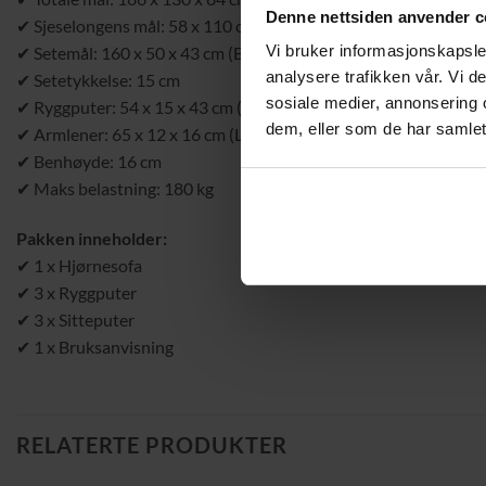
Denne nettsiden anvender c
✔ Sjeselongens mål: 58 x 110 cm (B x D)
Vi bruker informasjonskapsler
✔ Setemål: 160 x 50 x 43 cm (B x D x H)
analysere trafikken vår. Vi 
✔ Setetykkelse: 15 cm
sosiale medier, annonsering 
✔ Ryggputer: 54 x 15 x 43 cm (B x D x H)
dem, eller som de har samlet
✔ Armlener: 65 x 12 x 16 cm (L x B x H fra sete)
✔ Benhøyde: 16 cm
✔ Maks belastning: 180 kg
Pakken inneholder:
✔ 1 x Hjørnesofa
✔ 3 x Ryggputer
✔ 3 x Sitteputer
✔ 1 x Bruksanvisning
RELATERTE PRODUKTER