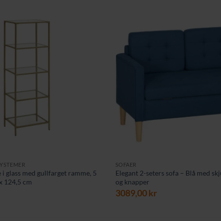
SYSTEMER
SOFAER
 i glass med gullfarget ramme, 5
Elegant 2-seters sofa – Blå med sk
 x 124,5 cm
og knapper
3089,00
kr