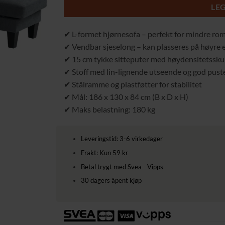
LE
✔ L-formet hjørnesofa – perfekt for mindre ro
✔ Vendbar sjeselong – kan plasseres på høyre e
✔ 15 cm tykke sitteputer med høydensitetssku
✔ Stoff med lin-lignende utseende og god pus
✔ Stålramme og plastføtter for stabilitet
✔ Mål: 186 x 130 x 84 cm (B x D x H)
✔ Maks belastning: 180 kg
Leveringstid: 3-6 virkedager
Frakt: Kun 59 kr
Betal trygt med Svea - Vipps
30 dagers åpent kjøp