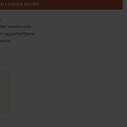
GG I HANDLEKURV
m
ller venstre side
m og pocketfjærer
teevne