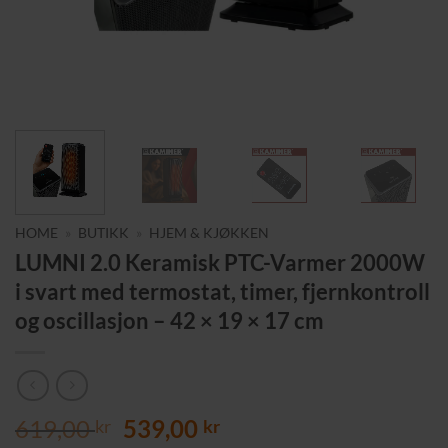
HOME
»
BUTIKK
»
HJEM & KJØKKEN
LUMNI 2.0 Keramisk PTC-Varmer 2000W
i svart med termostat, timer, fjernkontroll
og oscillasjon – 42 × 19 × 17 cm
Opprinnelig
Nåværende
619,00
539,00
kr
kr