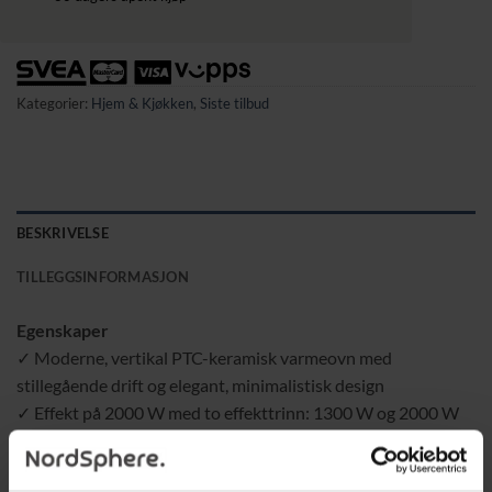
Kategorier:
Hjem & Kjøkken
,
Siste tilbud
BESKRIVELSE
TILLEGGSINFORMASJON
Egenskaper
✓ Moderne, vertikal PTC-keramisk varmeovn med
stillegående drift og elegant, minimalistisk design
✓ Effekt på 2000 W med to effekttrinn: 1300 W og 2000 W
✓ Justerbar termostat 10–40 °C med automatisk
effektregulering