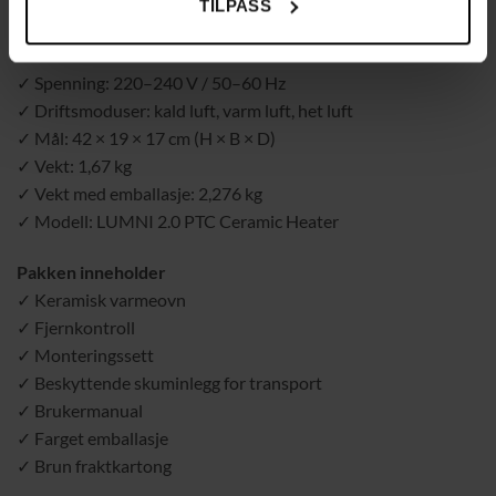
TILPASS
✓ Materiale: ABS, jern
✓ Effekt: maks 2000 W
✓ Spenning: 220–240 V / 50–60 Hz
✓ Driftsmoduser: kald luft, varm luft, het luft
✓ Mål: 42 × 19 × 17 cm (H × B × D)
✓ Vekt: 1,67 kg
✓ Vekt med emballasje: 2,276 kg
✓ Modell: LUMNI 2.0 PTC Ceramic Heater
Pakken inneholder
✓ Keramisk varmeovn
✓ Fjernkontroll
✓ Monteringssett
✓ Beskyttende skuminlegg for transport
✓ Brukermanual
✓ Farget emballasje
✓ Brun fraktkartong