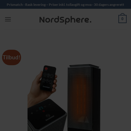
Skip
Prismatch - Rask levering – Priser inkl. tollavgift og mva - 30 dagers angrerett
to
content
0
Tilbud!