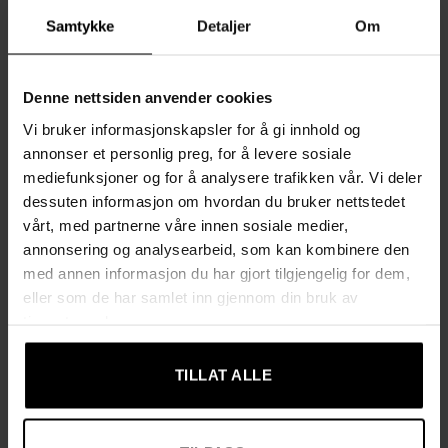
✓ LED-display som viser aktuell temperatur og valgt
Samtykke
Detaljer
Om
driftsmodus
✓ Fjernkontroll som gjør varmeovnen enkel å styre på
avstand
Denne nettsiden anvender cookies
✓ Oscillasjonsfunksjon med bred spredningsvinkel for jevn
varmefordeling
Vi bruker informasjonskapsler for å gi innhold og
✓ Timer 1–24 timer for fleksibel og behovstilpasset drift
annonser et personlig preg, for å levere sosiale
✓ Overopphetingsbeskyttelse og veltesikring for maksimal
mediefunksjoner og for å analysere trafikken vår. Vi deler
dessuten informasjon om hvordan du bruker nettstedet
sikkerhet
vårt, med partnerne våre innen sosiale medier,
✓ Praktisk ON/OFF-knapp for rask og enkel start
annonsering og analysearbeid, som kan kombinere den
✓ PTC-keramisk varmeelement – energieffektivt, holdbart og
med annen informasjon du har gjort tilgjengelig for dem,
hurtigvarmende
eller som de har samlet inn gjennom din bruk av
✓ Leveres i sikker emballasje med beskyttende skum – også
tjenestene deres.
egnet som gave
✓ Testet og godkjent i henhold til europeiske
TILLAT ALLE
sikkerhetsstandarder
Tekniske data
✓ Farge: svart