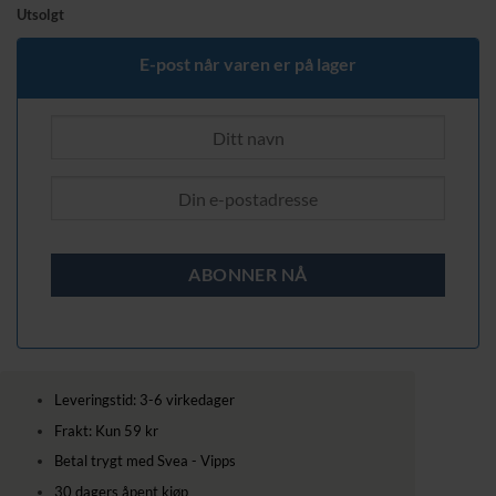
pris
pris
Utsolgt
var:
er:
619,00 kr.
539,00 kr.
E-post når varen er på lager
Leveringstid: 3-6 virkedager
Frakt: Kun 59 kr
Betal trygt med Svea - Vipps
30 dagers åpent kjøp