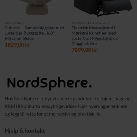
LENESTOLER
MASSASJE LENESTOLER
Gulvstol – Sammenleggbar med
Elektrisk Massasjestol i
Justerbar Ryggstøtte, 360°
Mørkgrå Kunstlær med
Rotasjon, Beige
Justerbart Ryggstøtte og
Muggholdere
værende
1829,00
kr
s
7899,00
kr
9,00 kr.
Hos Nordsphere tilbyr vi smarte produkter for hjem, hage og
fritid til konkurransedyktige priser. Gjør hverdagen enklere
og legg til rette for et mer aktivt og praktisk liv.
Hjelp & kontakt