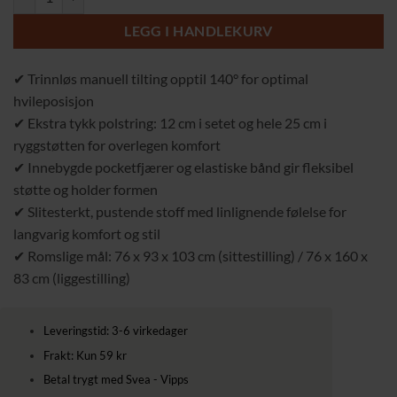
LEGG I HANDLEKURV
✔ Trinnløs manuell tilting opptil 140° for optimal
hvileposisjon
✔ Ekstra tykk polstring: 12 cm i setet og hele 25 cm i
ryggstøtten for overlegen komfort
✔ Innebygde pocketfjærer og elastiske bånd gir fleksibel
støtte og holder formen
✔ Slitesterkt, pustende stoff med linlignende følelse for
langvarig komfort og stil
✔ Romslige mål: 76 x 93 x 103 cm (sittestilling) / 76 x 160 x
83 cm (liggestilling)
Leveringstid: 3-6 virkedager
Frakt: Kun 59 kr
Betal trygt med Svea - Vipps