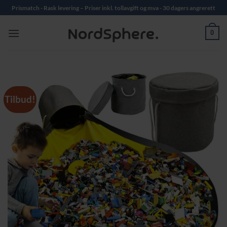
Skip
Prismatch - Rask levering – Priser inkl. tollavgift og mva - 30 dagers angrerett
to
content
0
Tilbud!