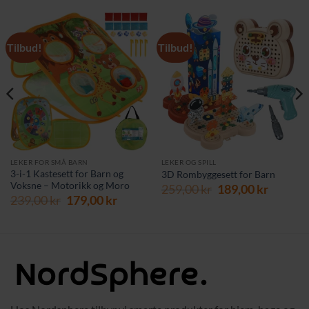
Tilbud!
Tilbud!
LEKER FOR SMÅ BARN
LEKER OG SPILL
3-i-1 Kastesett for Barn og
3D Rombyggesett for Barn
Voksne – Motorikk og Moro
Opprinnelig
Nåvær
259,00
kr
189,00
kr
rende
Opprinnelig
Nåværende
239,00
kr
179,00
kr
pris
pris
pris
pris
var:
er:
var:
er:
259,00 kr.
189,00 
 kr.
239,00 kr.
179,00 kr.