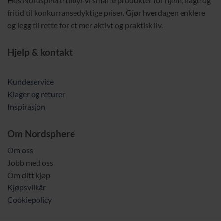
Hos Nordsphere tilbyr vi smarte produkter for hjem, hage og
fritid til konkurransedyktige priser. Gjør hverdagen enklere
og legg til rette for et mer aktivt og praktisk liv.
Hjelp & kontakt
Kundeservice
Klager og returer
Inspirasjon
Om Nordsphere
Om oss
Jobb med oss
Om ditt kjøp
Kjøpsvilkår
Cookiepolicy