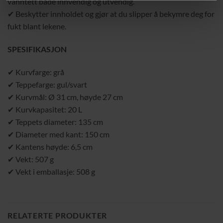
vanntett både innvendig og utvendig.
✔ Beskytter innholdet og gjør at du slipper å bekymre deg for
fukt blant lekene.
SPESIFIKASJON
✔ Kurvfarge: grå
✔ Teppefarge: gul/svart
✔ Kurvmål: Ø 31 cm, høyde 27 cm
✔ Kurvkapasitet: 20 L
✔ Teppets diameter: 135 cm
✔ Diameter med kant: 150 cm
✔ Kantens høyde: 6,5 cm
✔ Vekt: 507 g
✔ Vekt i emballasje: 508 g
RELATERTE PRODUKTER