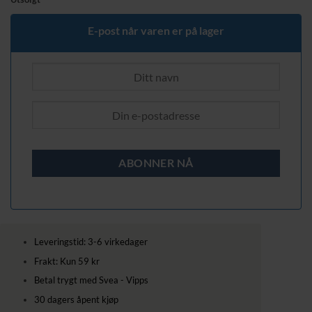
var:
er:
229,00 kr.
159,00 kr.
E-post når varen er på lager
Leveringstid: 3-6 virkedager
Frakt: Kun 59 kr
Betal trygt med Svea - Vipps
30 dagers åpent kjøp