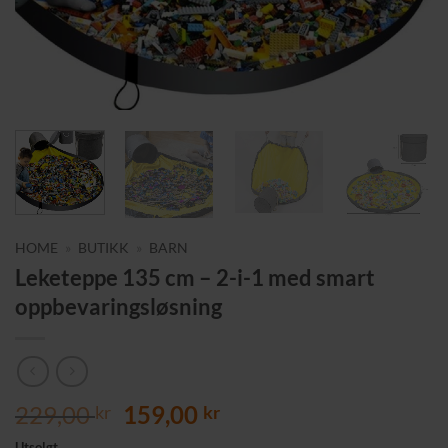
HOME
»
BUTIKK
»
BARN
Leketeppe 135 cm – 2-i-1 med smart
oppbevaringsløsning
Opprinnelig
Nåværende
229,00
159,00
kr
kr
pris
pris
Utsolgt