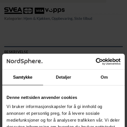
Kategorier:
Hjem & Kjøkken
,
Oppbevaring
,
Siste tilbud
BESKRIVELSE
TILLEGGSINFORMASJON
✔ MANGESIDIG BRUK – hyllen kan monteres på badet som
Samtykke
Detaljer
Om
oppbevaring for kosmetikk eller toalettpapir.
✔ Den passer også utmerket på kjøkkenet som krydderhylle
Denne nettsiden anvender cookies
eller dekorativ plass for glass med ris, frokostblandinger,
sukker, kaffe m.m.
Vi bruker informasjonskapsler for å gi innhold og
✔ PASSER FLERE INTERIØRSTILER – det stilrene og
annonser et personlig preg, for å levere sosiale
klassiske designet gjør hyllen enkel å tilpasse ulike interiører.
mediefunksjoner og for å analysere trafikken vår. Vi deler
✔ Perfekt for loft-, rustikk- og glamourstiler.
dessuten informasjon om hvordan du bruker nettstedet