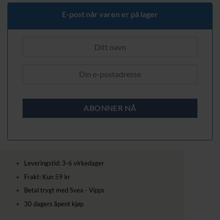
229,00 kr.
179,00 kr.
E-post når varen er på lager
Leveringstid: 3-6 virkedager
Frakt: Kun 59 kr
Betal trygt med Svea - Vipps
30 dagers åpent kjøp