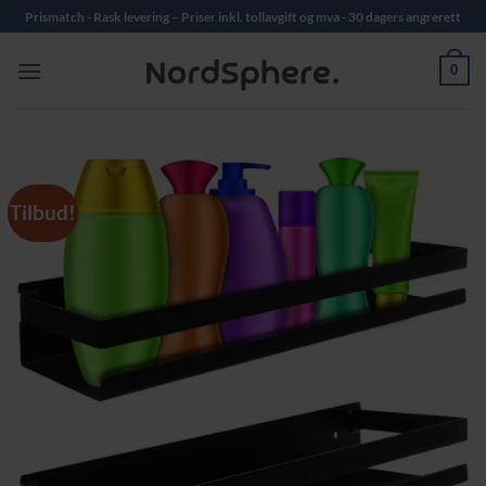
Skip
Prismatch - Rask levering – Priser inkl. tollavgift og mva - 30 dagers angrerett
to
content
0
Tilbud!