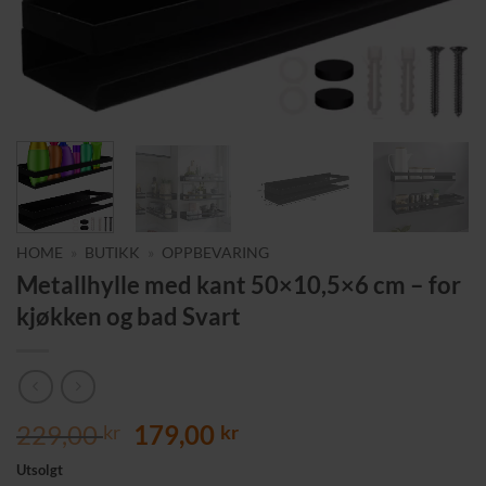
HOME
»
BUTIKK
»
OPPBEVARING
Metallhylle med kant 50×10,5×6 cm – for
kjøkken og bad Svart
Opprinnelig
Nåværende
229,00
179,00
kr
kr
pris
pris
Utsolgt
var:
er: