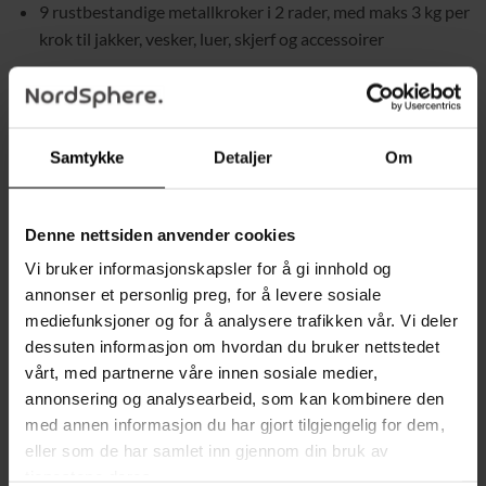
9 rustbestandige metallkroker i 2 rader, med maks 3 kg per
krok til jakker, vesker, luer, skjerf og accessoirer
Stabil konstruksjon med robust stålramme og 4 justerbare
føtter for bedre balanse på ujevne gulv
Samtykke
Detaljer
Om
Veltesikring følger med og gir ekstra sikkerhet og
forbedret stabilitet
Denne nettsiden anvender cookies
Skobenk med hyller som gir plass til sko, skoesker eller
oppbevaringskurver, og kan også brukes til dekor
Vi bruker informasjonskapsler for å gi innhold og
annonser et personlig preg, for å levere sosiale
Benken tåler opptil 80 kg statisk belastning
mediefunksjoner og for å analysere trafikken vår. Vi deler
dessuten informasjon om hvordan du bruker nettstedet
Enkel montering med nummererte deler og tydelige
vårt, med partnerne våre innen sosiale medier,
instruksjoner
annonsering og analysearbeid, som kan kombinere den
med annen informasjon du har gjort tilgjengelig for dem,
Produktinformasjon
eller som de har samlet inn gjennom din bruk av
tjenestene deres.