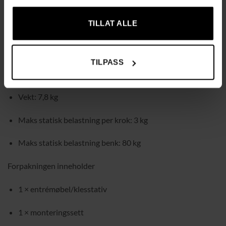
Farge: eik/hvit
TILLAT ALLE
Materiale: sponplate, stål
Størrelse: 32 × 70 × 175 cm (D × B × H)
TILPASS
Setestørrelse: 30 × 70 cm (D × B)
Vekt: 7,8 kg
Maks statisk belastning per krok: 3 kg
Maks statisk belastning benk: 80 kg
Forpakningen inneholder
1 × entrémøbel/klesstativ
1 × monteringssett