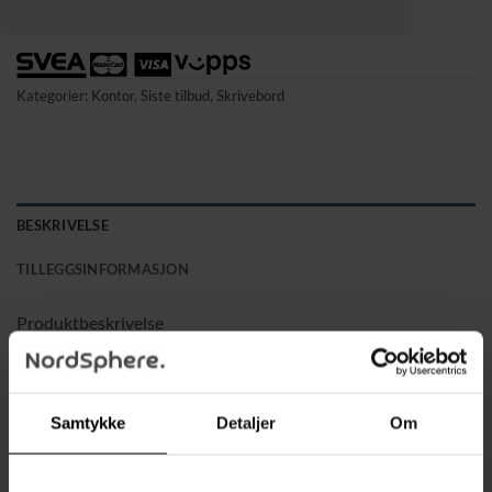
Kategorier:
Kontor
,
Siste tilbud
,
Skrivebord
BESKRIVELSE
TILLEGGSINFORMASJON
Produktbeskrivelse
Fleksible oppbevaringshyller med 2 hyller, hvorav den ene
er flyttbar og kan monteres på høyre eller venstre side
Samtykke
Detaljer
Om
Tilpassbar oppbevaring: fjern den midterste hyllen for å gi
plass til et PC-kabinett, eller behold den for bøker, permer