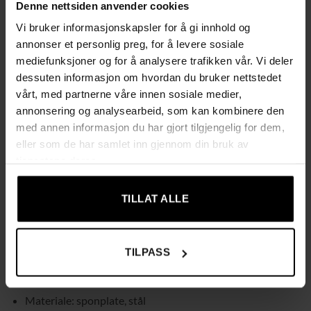
Denne nettsiden anvender cookies
og kontorutstyr
Vi bruker informasjonskapsler for å gi innhold og
Stor arbeidsflate på 100 × 50 cm som rommer to skjermer,
annonser et personlig preg, for å levere sosiale
tastatur og annet nødvendig tilbehør
mediefunksjoner og for å analysere trafikken vår. Vi deler
dessuten informasjon om hvordan du bruker nettstedet
Robust og slitesterk konstruksjon i sponplate og
vårt, med partnerne våre innen sosiale medier,
stålramme for stabil bruk
annonsering og analysearbeid, som kan kombinere den
med annen informasjon du har gjort tilgjengelig for dem,
Justerbare føtter som gir god stabilitet på ujevne gulv og
eller som de har samlet inn gjennom din bruk av
beskytter mot riper
tjenestene deres.
Enkel montering med tydelige instrukser og nummererte
TILLAT ALLE
deler for rask installasjon
Produktinformasjon
TILPASS
Farge: rustikk brun/svart
Materiale: sponplate, stål