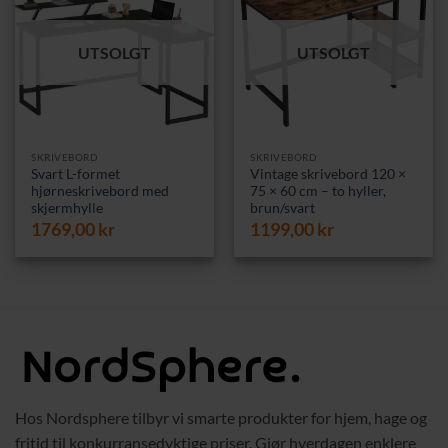
UTSOLGT
UTSOLGT
SKRIVEBORD
SKRIVEBORD
Svart L-formet
Vintage skrivebord 120 ×
hjørneskrivebord med
75 × 60 cm – to hyller,
skjermhylle
brun/svart
1769,00
kr
1199,00
kr
Hos Nordsphere tilbyr vi smarte produkter for hjem, hage og
fritid til konkurransedyktige priser. Gjør hverdagen enklere