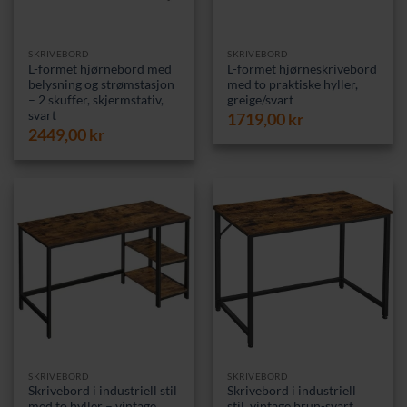
SKRIVEBORD
SKRIVEBORD
L-formet hjørnebord med
L-formet hjørneskrivebord
belysning og strømstasjon
med to praktiske hyller,
– 2 skuffer, skjermstativ,
greige/svart
svart
1719,00
kr
2449,00
kr
SKRIVEBORD
SKRIVEBORD
Skrivebord i industriell stil
Skrivebord i industriell
med to hyller – vintage
stil, vintage brun-svart,