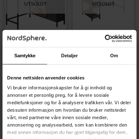
UTSOLGT
UTSOLGT
SKRIVEBORD
SKRIVEBORD
Hjørneskrivebord i L-form
Industrielt skrivebord med
med oppbevaring, skuffer
2 hyller – 100 × 50 × 75
og hyller – vintage brun
cm, vintage brun
Samtykke
Detaljer
Om
(115 × 105 cm)
899,00
kr
1399,00
kr
Denne nettsiden anvender cookies
Vi bruker informasjonskapsler for å gi innhold og
annonser et personlig preg, for å levere sosiale
mediefunksjoner og for å analysere trafikken vår. Vi deler
dessuten informasjon om hvordan du bruker nettstedet
UTSOLGT
UTSOLGT
vårt, med partnerne våre innen sosiale medier,
annonsering og analysearbeid, som kan kombinere den
med annen informasjon du har gjort tilgjengelig for dem,