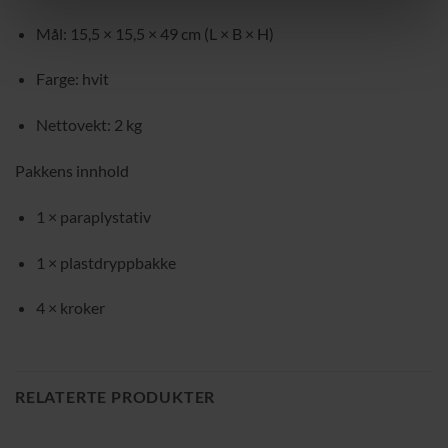
Mål: 15,5 × 15,5 × 49 cm (L × B × H)
Farge: hvit
Nettovekt: 2 kg
Pakkens innhold
1 × paraplystativ
1 × plastdryppbakke
4 × kroker
RELATERTE PRODUKTER