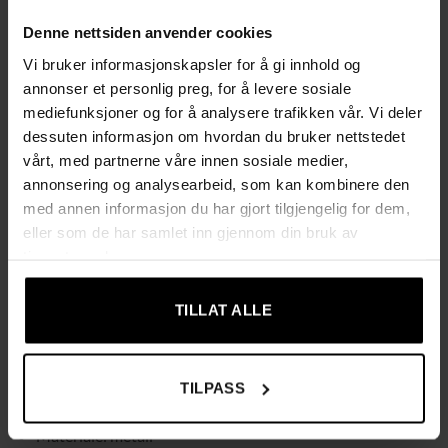
Kompakt, men romslig design på 15,5 × 15,5 × 49 cm –
Denne nettsiden anvender cookies
perfekt for lange paraplyer
Vi bruker informasjonskapsler for å gi innhold og
4 medfølgende kroker (2 lange og 2 korte) gjør det enkelt å
annonser et personlig preg, for å levere sosiale
henge små sammenleggbare paraplyer slik at de ikke
mediefunksjoner og for å analysere trafikken vår. Vi deler
samler seg i bunnen
dessuten informasjon om hvordan du bruker nettstedet
vårt, med partnerne våre innen sosiale medier,
Tilfører stil til gangen og samler alle paraplyer på ett og
annonsering og analysearbeid, som kan kombinere den
samme sted
med annen informasjon du har gjort tilgjengelig for dem,
eller som de har samlet inn gjennom din bruk av
Avtakbar plastdryppbakke fanger opp vann og gjør det
tjenestene deres.
enklere å holde gulvet tørt og rent
TILLAT ALLE
Passer også som dekorativ detalj i stue eller på kontor for
et mer hjemmekoselig inntrykk
TILPASS
Spesifikasjoner
Materiale: metall