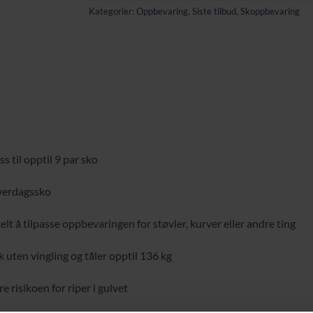
Kategorier:
Oppbevaring
,
Siste tilbud
,
Skoppbevaring
s til opptil 9 par sko
hverdagssko
elt å tilpasse oppbevaringen for støvler, kurver eller andre ting
 uten vingling og tåler opptil 136 kg
 risikoen for riper i gulvet