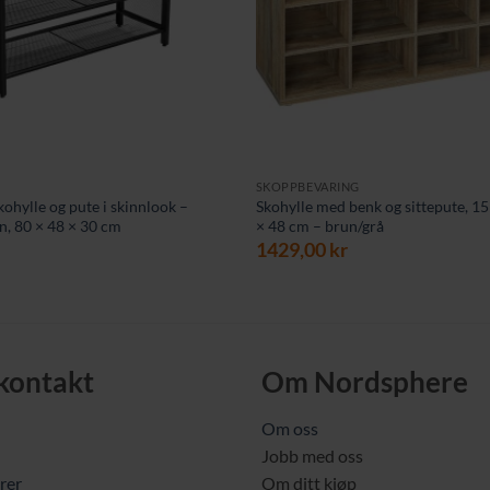
SKOPPBEVARING
ohylle og pute i skinnlook –
Skohylle med benk og sittepute, 1
gn, 80 × 48 × 30 cm
× 48 cm – brun/grå
1429,00
kr
 kontakt
Om Nordsphere
Om oss
Jobb med oss
rer
Om ditt kjøp