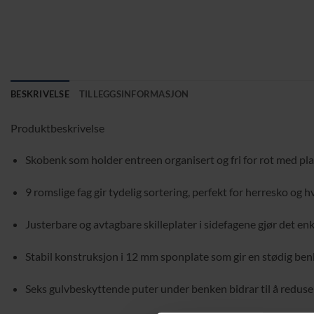
BESKRIVELSE
TILLEGGSINFORMASJON
Produktbeskrivelse
Skobenk som holder entreen organisert og fri for rot med plas
9 romslige fag gir tydelig sortering, perfekt for herresko og 
Justerbare og avtagbare skilleplater i sidefagene gjør det enk
Stabil konstruksjon i 12 mm sponplate som gir en stødig benk
Seks gulvbeskyttende puter under benken bidrar til å redusere