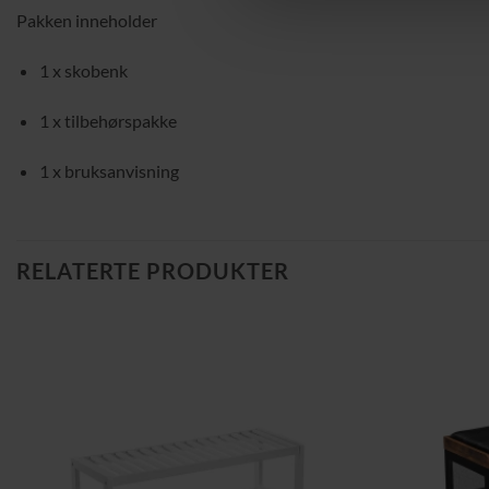
Pakken inneholder
1 x skobenk
1 x tilbehørspakke
1 x bruksanvisning
RELATERTE PRODUKTER