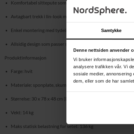
Komfortabel sittepute som festes med borrelås og enkelt ka
Avtagbart trekk i lin-look med glidelås som kan tas av for vas
Enkel montering med tydelig merkede deler og lettfattelige 
Samtykke
Allsidig design som passer som skobenk i gangen, oppbevar
Denne nettsiden anvender c
Produktinformasjon
Vi bruker informasjonskapsler
analysere trafikken vår. Vi 
Farge: hvit
sosiale medier, annonsering 
dem, eller som de har samlet
Materiale: sponplate, skum, trekk i lin-look-stoff
Størrelse: 30 x 78 x 48 cm (D x B x H)
Vekt: 14 kg
Maks statisk belastning for setet: 136 kg