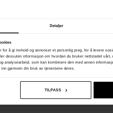
n tas av ved behov
k – praktisk og hygienisk
instruksjoner
Detaljer
ingsbenk i stuen eller sengebenk på soverommet
ookies
 for å gi innhold og annonser et personlig preg, for å levere sos
deler dessuten informasjon om hvordan du bruker nettstedet vårt,
og analysearbeid, som kan kombinere den med annen informasjon d
 inn gjennom din bruk av tjenestene deres.
TILPASS