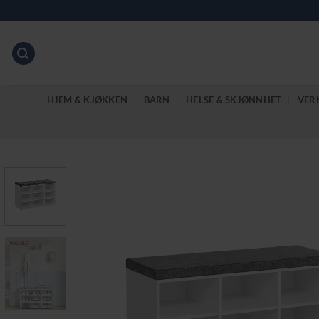
Skip
to
content
HJEM & KJØKKEN
BARN
HELSE & SKJØNNHET
VER