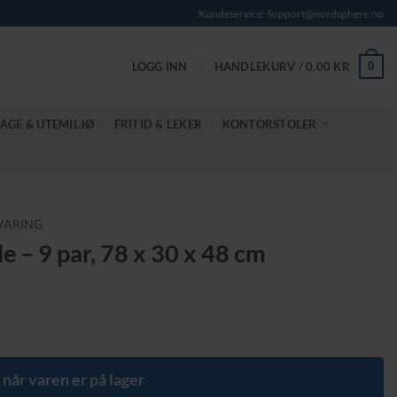
Kundeservice: Support@nordsphere.no
0
LOGG INN
HANDLEKURV /
0,00
KR
AGE & UTEMILJØ
FRITID & LEKER
KONTORSTOLER
VARING
e – 9 par, 78 x 30 x 48 cm
 når varen er på lager