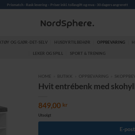
Prismatch - Rask levering – Priser inkl. tollavgift og mva - 30 dagers angrerett
KTØY OG GJØR-DET-SELV
HUSDYRTILBEHØR
OPPBEVARING
H
LEKER OG SPILL
SPORT & TRENING
HOME
»
BUTIKK
»
OPPBEVARING
»
SKOPPBE
Hvit entrébenk med skohyll
849,00
kr
Utsolgt
E-post