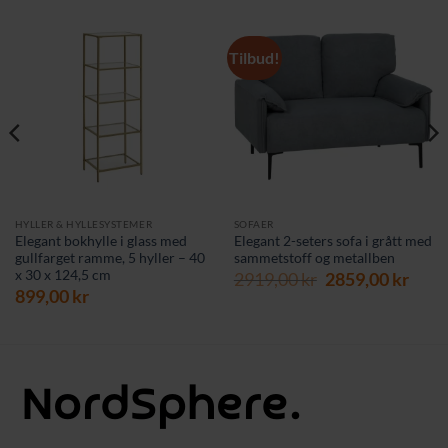
Tilbud!
HYLLER & HYLLESYSTEMER
SOFAER
Elegant bokhylle i glass med
Elegant 2-seters sofa i grått med
gullfarget ramme, 5 hyller – 40
sammetstoff og metallben
x 30 x 124,5 cm
Opprinnelig
Nåv
2919,00
kr
2859,00
kr
899,00
kr
pris
pris
var:
er:
2919,00 kr.
2859,