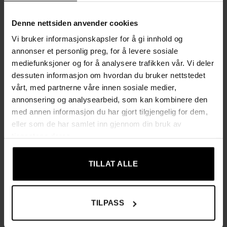
Stabil og tryggere konstruksjon: sideplater med spor for
enkel montering av bakplate, oppgraderte bakplateklips
Denne nettsiden anvender cookies
og medfølgende anti-tipp-enhet for forankring
Vi bruker informasjonskapsler for å gi innhold og
annonser et personlig preg, for å levere sosiale
Gjennomført finish med forseglede kanter og
mediefunksjoner og for å analysere trafikken vår. Vi deler
klistremerker som skjuler skruehull for et mer sofistikert
dessuten informasjon om hvordan du bruker nettstedet
helhetsinntrykk
vårt, med partnerne våre innen sosiale medier,
annonsering og analysearbeid, som kan kombinere den
Fleksibel bruk: fungerer som bokhylle eller filoppbevaring
med annen informasjon du har gjort tilgjengelig for dem,
på kontoret, og kan også brukes som TV-benk når den
eller som de har samlet inn gjennom din bruk av
plasseres horisontalt
tjenestene deres.
Enkel montering med merkede deler og illustrerte
instruksjoner
TILLAT ALLE
Spesifikasjoner
TILPASS
Farge: hvit