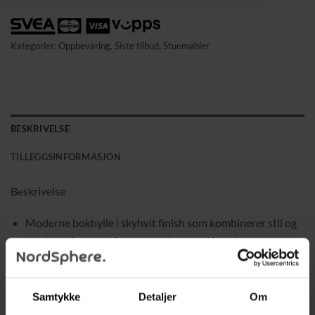
Kategorier:
Oppbevaring
,
Siste tilbud
,
Stuemøbler
BESKRIVELSE
TILLEGGSINFORMASJON
Beskrivelse
Moderne bokhylle i skyhvit finish som kombinerer stil og
oppbevaring uten å kompromisse med interiøret
5 åpne oppbevaringskuber som passer til bøker, DVD-er,
potteplanter og dekorasjoner
Samtykke
Detaljer
Om