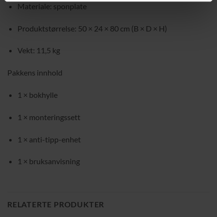
Materiale: sponplate
Produktstørrelse: 50 × 24 × 80 cm (B × D × H)
Vekt: 11,5 kg
Pakkens innhold
1 × bokhylle
1 × monteringssett
1 × anti-tipp-enhet
1 × bruksanvisning
RELATERTE PRODUKTER