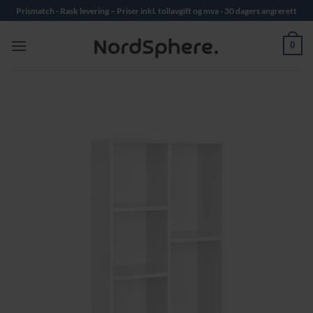
Skip
Prismatch - Rask levering – Priser inkl. tollavgift og mva - 30 dagers angrerett
to
content
0