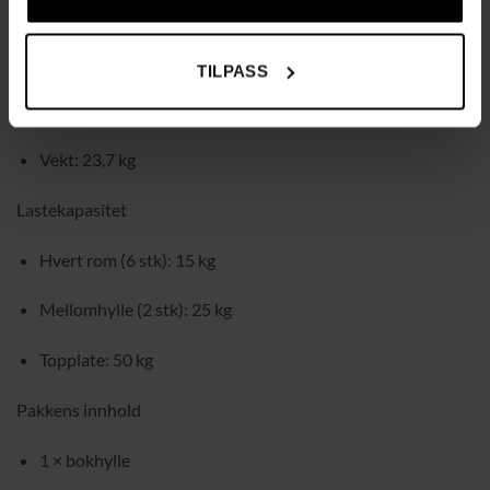
Materiale: sponplate med melaminfolie, 3 mm MDF-
bakplate
TILPASS
Produktstørrelse: 97,5 × 30 × 100 cm (B × D × H)
Vekt: 23,7 kg
Lastekapasitet
Hvert rom (6 stk): 15 kg
Mellomhylle (2 stk): 25 kg
Topplate: 50 kg
Pakkens innhold
1 × bokhylle