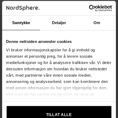
8 åpne rom gir smart og romslig oppbevaring til bøker,
dekor, planter og personlige detaljer
Generøs bredde på 97,5 cm som gir mye plass uten å
Samtykke
Detaljer
Om
dominere rommet
Stabil konstruksjon med høy lastekapasitet for både
Denne nettsiden anvender cookies
oppbevaring og utstilling
Vi bruker informasjonskapsler for å gi innhold og
annonser et personlig preg, for å levere sosiale
Enkel montering med illustrerte instruksjoner; delene er
mediefunksjoner og for å analysere trafikken vår. Vi deler
nummerert og hullene forboret
dessuten informasjon om hvordan du bruker nettstedet
vårt, med partnerne våre innen sosiale medier,
Beslag og verktøy som trengs til montering er inkludert
annonsering og analysearbeid, som kan kombinere den
med annen informasjon du har gjort tilgjengelig for dem,
Tippsikring følger med for tryggere plassering
eller som de har samlet inn gjennom din bruk av
tjenestene deres.
Produktinformasjon
Farge: hvit
TILLAT ALLE