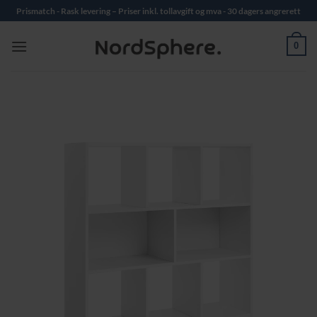
Skip
Prismatch - Rask levering – Priser inkl. tollavgift og mva - 30 dagers angrerett
to
content
0