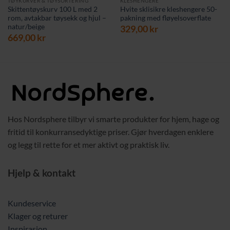
TØYKURVER & TØYSORTERING
KLESHENGERE
Skittentøyskurv 100 L med 2
Hvite sklisikre kleshengere 50-
rom, avtakbar tøysekk og hjul –
pakning med fløyelsoverflate
natur/beige
329,00
kr
669,00
kr
Hos Nordsphere tilbyr vi smarte produkter for hjem, hage og
fritid til konkurransedyktige priser. Gjør hverdagen enklere
og legg til rette for et mer aktivt og praktisk liv.
Hjelp & kontakt
Kundeservice
Klager og returer
Inspirasjon