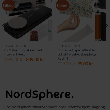
Tilbud!
Tilbud!
HJEM & KJØKKEN
HJEM & KJØKKEN
2-i-1 Vakuumpakker med
Moderne Papirrullholder i
Integrert Vekt
Loftstil – Selvklebende og
Rustfri
Opprinnelig
Nåværende
1089,00
kr
809,00
kr
Opprinnelig
Nåvære
pris
pris
129,00
kr
99,00
kr
pris
pris
var:
er:
var:
er:
1089,00 kr.
809,00 kr.
129,00 kr.
99,00 kr.
Hos Nordsphere tilbyr vi smarte produkter for hjem, hage og