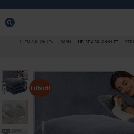
Skip
to
content
HJEM & KJØKKEN
BARN
HELSE & SKJØNNHET
VER
Tilbud!