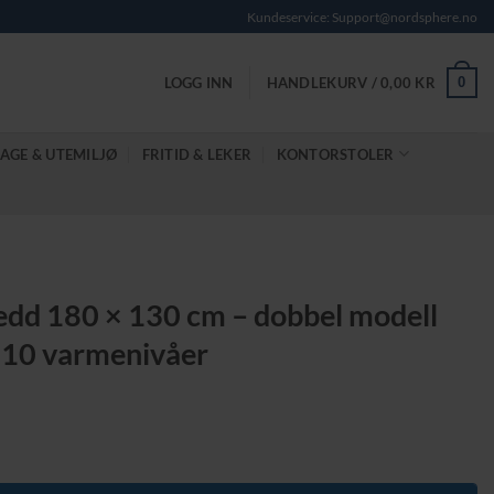
Kundeservice: Support@nordsphere.no
0
LOGG INN
HANDLEKURV /
0,00
KR
AGE & UTEMILJØ
FRITID & LEKER
KONTORSTOLER
ledd 180 × 130 cm – dobbel modell
g 10 varmenivåer
e