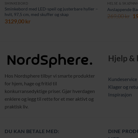
SMINKEBORD
HELSE & SKJØNN
Sminkebord med LED-speil og justerbare hyller –
Avslappende Ba
hvit, 97,5 cm, med skuffer og skap
Op
269,00
kr
1
3129,00
kr
pr
va
26
Hjelp &
Hos Nordsphere tilbyr vi smarte produkter
Kundeservice
for hjem, hage og fritid til
Klager og retu
konkurransedyktige priser. Gjør hverdagen
Inspirasjon
enklere og legg til rette for et mer aktivt og
praktisk liv.
DU KAN BETALE MED:
DINE PROD