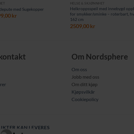
HET
HELSE & SKJØNNHET
Helkroppsspeil med innebygd opp
depute med Sugekopper
for smykker/sminke – roterbart, hvi
prinnelig
Nåværende
99,00
kr
162 cm
is
pris
2509,00
kr
r:
er:
9,00 kr.
199,00 kr.
 kontakt
Om Nordsphere
Om oss
Jobb med oss
rer
Om ditt kjøp
Kjøpsvilkår
Cookiepolicy
UKTER KAN LEVERES