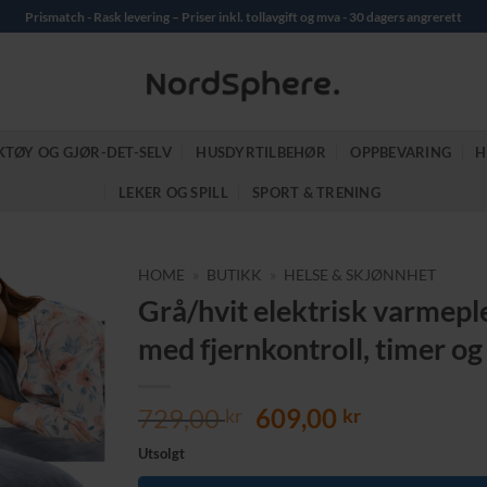
Prismatch - Rask levering – Priser inkl. tollavgift og mva - 30 dagers angrerett
KTØY OG GJØR-DET-SELV
HUSDYRTILBEHØR
OPPBEVARING
H
LEKER OG SPILL
SPORT & TRENING
HOME
»
BUTIKK
»
HELSE & SKJØNNHET
Grå/hvit elektrisk varmep
med fjernkontroll, timer o
Opprinnelig
Nåværend
729,00
609,00
kr
kr
pris
pris
Utsolgt
var:
er: