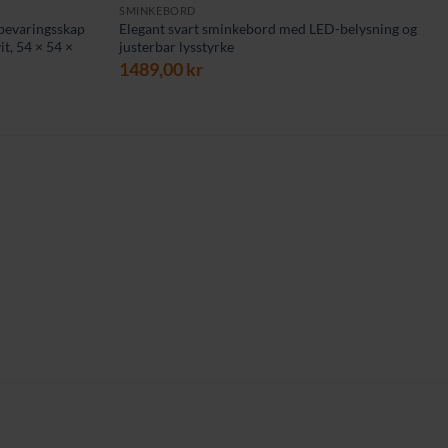
SMINKEBORD
bevaringsskap
Elegant svart sminkebord med LED-belysning og
t, 54 × 54 ×
justerbar lysstyrke
1489,00
kr