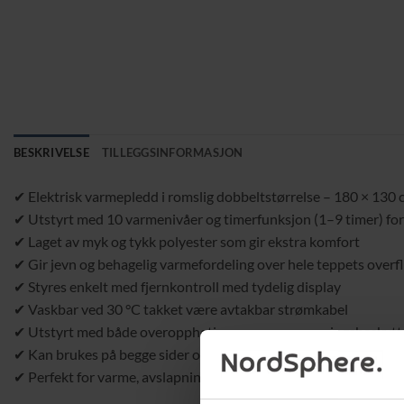
BESKRIVELSE
TILLEGGSINFORMASJON
✔ Elektrisk varmepledd i romslig dobbeltstørrelse – 180 × 130
✔ Utstyrt med 10 varmenivåer og timerfunksjon (1–9 timer) for
✔ Laget av myk og tykk polyester som gir ekstra komfort
✔ Gir jevn og behagelig varmefordeling over hele teppets overf
✔ Styres enkelt med fjernkontroll med tydelig display
✔ Vaskbar ved 30 °C takket være avtakbar strømkabel
✔ Utstyrt med både overopphetings- og overspenningsbeskyttel
✔ Kan brukes på begge sider og er designet med et dekorativt 
✔ Perfekt for varme, avslapning og økt velvære på kalde dager