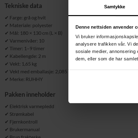
Tekniske data
Samtykke
✔ Farge: grå og hvit
✔ Materiale: polyester
Denne nettsiden anvender c
✔ Mål: 180 × 130 cm (L × B)
Vi bruker informasjonskapsler
✔ Varmenivåer: 10
analysere trafikken vår. Vi 
✔ Timer: 1–9 timer
sosiale medier, annonsering 
✔ Kabellengde: 2 m
dem, eller som de har samlet
✔ Vekt: 1,65 kg
✔ Vekt med emballasje: 2,085 kg
✔ Merke: RUHHY
Pakken inneholder
✔ Elektrisk varmepledd
✔ Strømkabel
✔ Fjernkontroll
✔ Brukermanual
✔ Brun frakteske