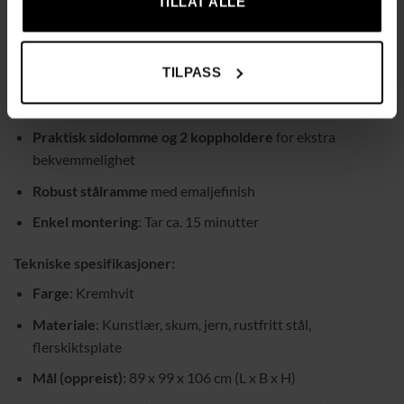
TILLAT ALLE
bevegelsesfrihet
Materiale
: Slitesterkt og lettstelt kunstlær
TILPASS
Tyk polstring og fjærsystem
for en behagelig
sitteopplevelse
Praktisk sidolomme og 2 koppholdere
for ekstra
bekvemmelighet
Robust stålramme
med emaljefinish
Enkel montering
: Tar ca. 15 minutter
Tekniske spesifikasjoner:
Farge
: Kremhvit
Materiale
: Kunstlær, skum, jern, rustfritt stål,
flerskiktsplate
Mål (oppreist)
: 89 x 99 x 106 cm (L x B x H)