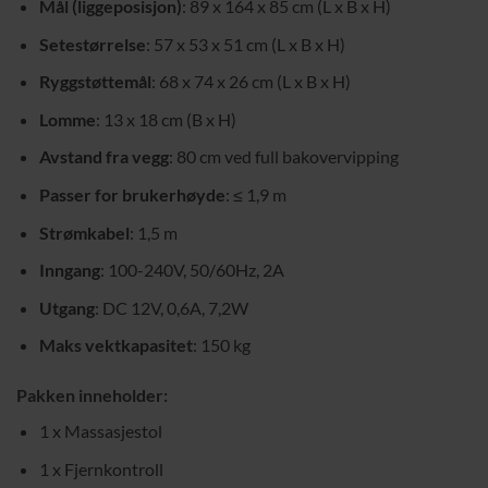
Mål (liggeposisjon)
: 89 x 164 x 85 cm (L x B x H)
Setestørrelse
: 57 x 53 x 51 cm (L x B x H)
Ryggstøttemål
: 68 x 74 x 26 cm (L x B x H)
Lomme
: 13 x 18 cm (B x H)
Avstand fra vegg
: 80 cm ved full bakovervipping
Passer for brukerhøyde
: ≤ 1,9 m
Strømkabel
: 1,5 m
Inngang
: 100-240V, 50/60Hz, 2A
Utgang
: DC 12V, 0,6A, 7,2W
Maks vektkapasitet
: 150 kg
Pakken inneholder:
1 x Massasjestol
1 x Fjernkontroll