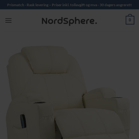
Skip
Prismatch - Rask levering – Priser inkl. tollavgift og mva - 30 dagers angrerett
to
content
0