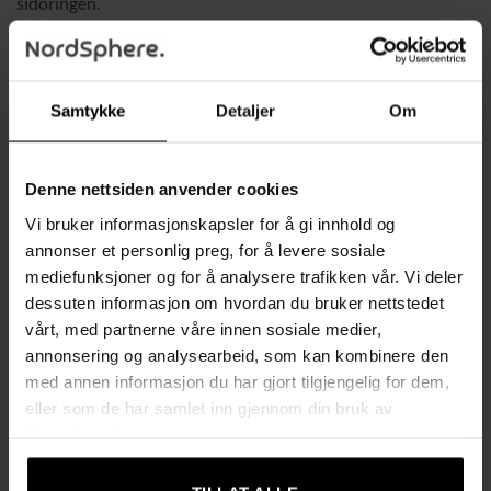
sidoringen.
Med gungfunksjon og 360° rotasjon får du full
bevegelsesfrihet. Den er trukket i mykt kunstlær som både er
slitesterkt og lett å vedlikeholde. Den tykke polstringen
Samtykke
Detaljer
Om
kombinert med fjærsystemet gir en fjærende og behagelig
sitteopplevelse. Praktiske detaljer som en
oppbevaringslomme på siden og to koppholdere gjør stolen
Denne nettsiden anvender cookies
enda mer funksjonell. Stålrammen med emaljefinish sikrer
Vi bruker informasjonskapsler for å gi innhold og
solid holdbarhet, og stolen er enkel å montere – det tar
annonser et personlig preg, for å levere sosiale
omtrent 15 minutter.
mediefunksjoner og for å analysere trafikken vår. Vi deler
dessuten informasjon om hvordan du bruker nettstedet
Spesifikasjoner:
vårt, med partnerne våre innen sosiale medier,
annonsering og analysearbeid, som kan kombinere den
2 intensitetsnivåer og 5 massasjeløsninger
med
med annen informasjon du har gjort tilgjengelig for dem,
tidsinnstillinger på 15/30/60 minutter
eller som de har samlet inn gjennom din bruk av
Justerbar liggeposisjon
: Opp til 135 grader, med fotstøtte
tjenestene deres.
som enkelt heves
Gungfunksjon og 360° rotasjon
for maksimal