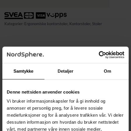
Kategorier:
Ergonomiske kontorstoler
,
Kontorstoler
,
Stoler
BESKRIVELSE
TILLEGGSINFORMASJON
Samtykke
Detaljer
Om
✔ Vippefunksjon for myk gynging og avslappende pauser
✔ Justerbar setehøyde og fotring for bedre komfort og
Denne nettsiden anvender cookies
holdning
Vi bruker informasjonskapsler for å gi innhold og
✔ Pustende meshrygg med korsryggstøtte for avlastning av
annonser et personlig preg, for å levere sosiale
ryggen
mediefunksjoner og for å analysere trafikken vår. Vi deler
✔ Skumfyll med medium tetthet for støttende sittekomfort
dessuten informasjon om hvordan du bruker nettstedet
✔ 360° roterende sete og hjul for smidig bevegelighet
vårt, med partnerne våre innen sosiale medier,