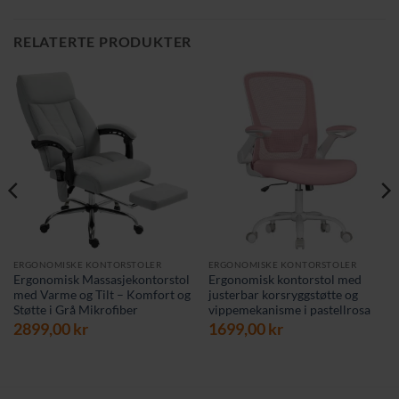
RELATERTE PRODUKTER
ERGONOMISKE KONTORSTOLER
ERGONOMISKE KONTORSTOLER
Ergonomisk Massasjekontorstol
Ergonomisk kontorstol med
med Varme og Tilt – Komfort og
justerbar korsryggstøtte og
Støtte i Grå Mikrofiber
vippemekanisme i pastellrosa
værende
2899,00
kr
1699,00
kr
s
9,00 kr.