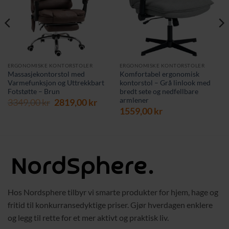
ERGONOMISKE KONTORSTOLER
ERGONOMISKE KONTORSTOLER
Massasjekontorstol med
Komfortabel ergonomisk
Varmefunksjon og Uttrekkbart
kontorstol – Grå linlook med
Fotstøtte – Brun
bredt sete og nedfellbare
armlener
Opprinnelig
Nåværende
3349,00
kr
2819,00
kr
pris
pris
1559,00
kr
var:
er:
3349,00 kr.
2819,00 kr.
Hos Nordsphere tilbyr vi smarte produkter for hjem, hage og
fritid til konkurransedyktige priser. Gjør hverdagen enklere
og legg til rette for et mer aktivt og praktisk liv.