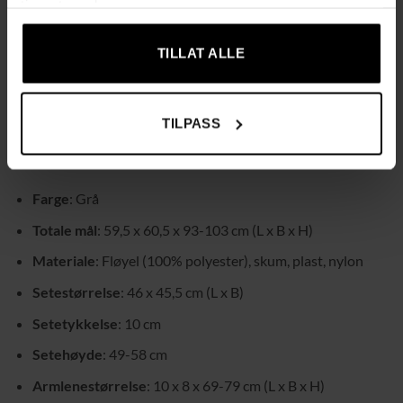
tjenestene deres.
Stabil og pålitelig konstruksjon
: Robust design med en
maksimal belastningskapasitet på 120 kg for trygg og
TILLAT ALLE
sikker bruk.
Enkel montering
: Leveres med en brukervennlig manual
for rask og enkel montering.
TILPASS
Tekniske data:
Farge
: Grå
Totale mål
: 59,5 x 60,5 x 93-103 cm (L x B x H)
Materiale
: Fløyel (100% polyester), skum, plast, nylon
Setestørrelse
: 46 x 45,5 cm (L x B)
Setetykkelse
: 10 cm
Setehøyde
: 49-58 cm
Armlenestørrelse
: 10 x 8 x 69-79 cm (L x B x H)