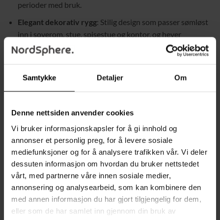
perioder med bruk.
Elegant dekorativ rygg
: Stilig design som passer sømløst
inn i soverom, stue, spisestue og kontor, og hever
innredningen i ethvert rom.
Individuelt justerbar setehøyde
: Tilpass setehøyden
etter skrivebordet ditt eller din foretrukne sitteposisjon,
Samtykke
Detaljer
Om
ideell for lange arbeidsøkter.
Maksimal komfort
: Polstret sete og rygg med høy
Denne nettsiden anvender cookies
densitetsskum for en komfortabel og støttende
Vi bruker informasjonskapsler for å gi innhold og
sitteopplevelse.
annonser et personlig preg, for å levere sosiale
360° roterende hjul
: Enkel bevegelse og fleksibel
mediefunksjoner og for å analysere trafikken vår. Vi deler
transport mellom ulike arbeidsområder med de glidende
dessuten informasjon om hvordan du bruker nettstedet
hjulene.
vårt, med partnerne våre innen sosiale medier,
annonsering og analysearbeid, som kan kombinere den
Tiltfunksjon
: Praktisk mekanisme for justering av
med annen informasjon du har gjort tilgjengelig for dem,
setevinkelen, slik at du kan finne den perfekte
eller som de har samlet inn gjennom din bruk av
sitteposisjonen.