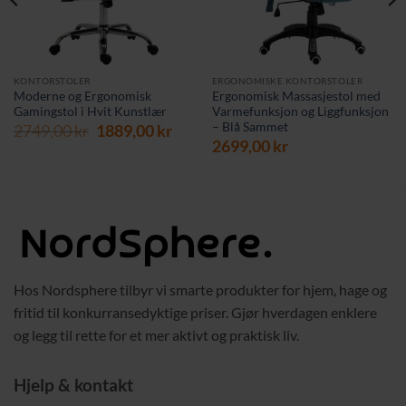
KONTORSTOLER
ERGONOMISKE KONTORSTOLER
Moderne og Ergonomisk
Ergonomisk Massasjestol med
Gamingstol i Hvit Kunstlær
Varmefunksjon og Liggfunksjon
– Blå Sammet
Opprinnelig
Nåværende
2749,00
kr
1889,00
kr
pris
pris
2699,00
kr
var:
er:
2749,00 kr.
1889,00 kr.
Hos Nordsphere tilbyr vi smarte produkter for hjem, hage og
fritid til konkurransedyktige priser. Gjør hverdagen enklere
og legg til rette for et mer aktivt og praktisk liv.
Hjelp & kontakt