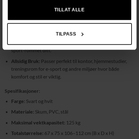
stabilitet, og den 360° roterbare funksjonen sikrer jevn
bevegelse uten irriterende lyder, noe som gjør stolen ideell
TILLAT ALLE
for alle typer arbeidsmiljøer.
Racinginspirert Design:
Med sin eksklusive
TILPASS
racinginspirerte design tilfører stolen et sportslig og
dynamisk element til kontoret, hjemmestudioet eller e-
sport-rommet ditt.
Allsidig Bruk:
Passer perfekt til kontor, hjemmestudier,
treningsrom for e-sport og andre miljøer hvor både
komfort og stil er viktig.
Spesifikasjoner:
Farge:
Svart og hvit
Materiale:
Skum, PVC, stål
Maksimal vektkapasitet:
125 kg
Totalstørrelse:
67 x 75 x 106–112 cm (B x D x H)