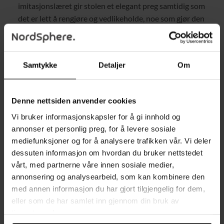
imitasjonslæret gir stolen et elegant preg samtidig som
det er lett å rengjøre og vedlikeholde, noe som gjør den
både stilig og praktisk.
Justerbare Puter og Armlener:
Tilpass stolen etter dine
behov med justerbare puter og armlener. Du kan finne den
Samtykke
Detaljer
Om
perfekte stillingen for å støtte kroppen din og
opprettholde god komfort gjennom hele dagen.
Denne nettsiden anvender cookies
Vippfunksjon for Korte Pauser:
Den integrerte
vippfunksjonen lar deg enkelt lene deg tilbake og ta en
Vi bruker informasjonskapsler for å gi innhold og
pause når du trenger det, og gir mulighet for avslapning
annonser et personlig preg, for å levere sosiale
mellom arbeids- eller spilløktene.
mediefunksjoner og for å analysere trafikken vår. Vi deler
dessuten informasjon om hvordan du bruker nettstedet
Justerbar Sitthøyde:
Takket være den avanserte
vårt, med partnerne våre innen sosiale medier,
gassliften kan du enkelt justere høyden på stolen for å
annonsering og analysearbeid, som kan kombinere den
tilpasse den til skrivebordet ditt eller dine sittende vaner.
med annen informasjon du har gjort tilgjengelig for dem,
Høydejusteringen er problemfri og presis.
eller som de har samlet inn gjennom din bruk av
Stabil og Stillegående Base:
Den runde basen gir ekstra
tjenestene deres.