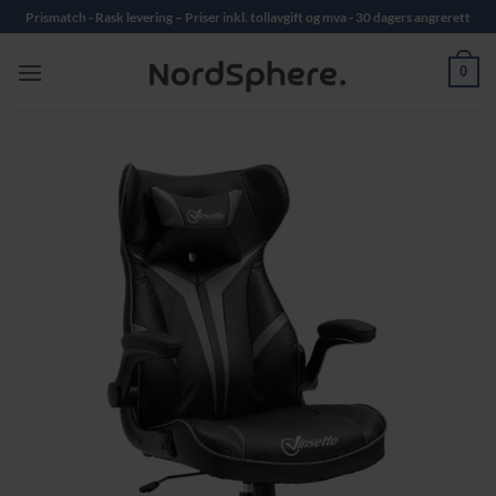
Skip
Prismatch - Rask levering – Priser inkl. tollavgift og mva - 30 dagers angrerett
to
content
0