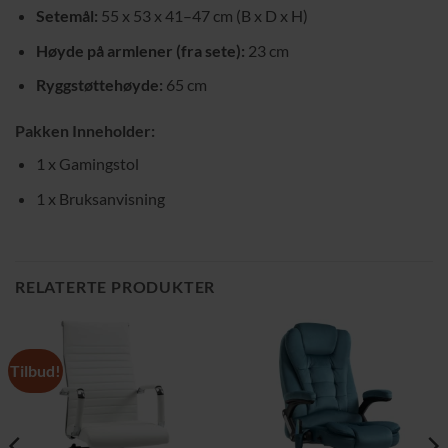
Setemål:
55 x 53 x 41–47 cm (B x D x H)
Høyde på armlener (fra sete):
23 cm
Ryggstøttehøyde:
65 cm
Pakken Inneholder:
1 x Gamingstol
1 x Bruksanvisning
RELATERTE PRODUKTER
Tilbud!