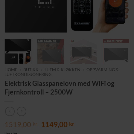
HOME
»
BUTIKK
»
HJEM & KJØKKEN
»
OPPVARMING &
LUFTKONDISJONERING
Elektrisk Glasspanelovn med WiFi og
Fjernkontroll – 2500W
Opprinnelig
Nåværende
1519,00
1149,00
kr
kr
pris
pris