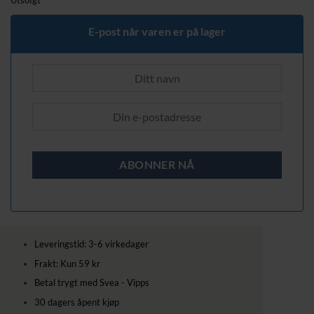
Utsolgt
var:
er:
1519,00 kr.
1149,00 kr.
E-post når varen er på lager
Leveringstid: 3-6 virkedager
Frakt: Kun 59 kr
Betal trygt med Svea - Vipps
30 dagers åpent kjøp