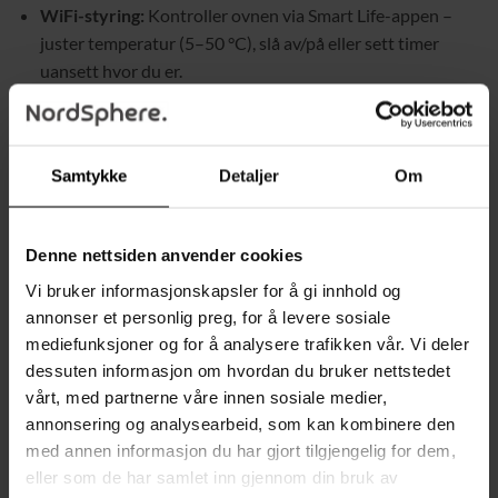
WiFi-styring:
Kontroller ovnen via Smart Life-appen –
juster temperatur (5–50 °C), slå av/på eller sett timer
uansett hvor du er.
Innovativ X-SHAPE-design:
For raskere oppvarming og
jevn varmefordeling.
Tre varmemoduser:
ECO, komfort og standby – tilpasset
Samtykke
Detaljer
Om
dine behov.
24-timers timer + ukesplan:
Programmer ovnen til å
Denne nettsiden anvender cookies
starte og stoppe automatisk – alltid et varmt hjem å
Vi bruker informasjonskapsler for å gi innhold og
komme til.
annonser et personlig preg, for å levere sosiale
Fjernkontroll inkludert:
Enkel betjening uten å måtte
mediefunksjoner og for å analysere trafikken vår. Vi deler
reise deg.
dessuten informasjon om hvordan du bruker nettstedet
vårt, med partnerne våre innen sosiale medier,
Høy sikkerhet:
Dobbel overopphetingsbeskyttelse,
annonsering og analysearbeid, som kan kombinere den
veltebryter, barnesikring og IP24-klassifisering.
med annen informasjon du har gjort tilgjengelig for dem,
eller som de har samlet inn gjennom din bruk av
Tekniske spesifikasjoner