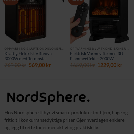
OPPVARMING & LUFTKONDISJONERING
OPPVARMING & LUFTKONDISJONERING
Kraftig Elektrisk Vifteovn
Elektrisk Varmevifte med 3D
3000W med Termostat
Flammeeffekt – 2000W
Opprinnelig
Nåværende
Opprinnelig
Nåv
769,00
kr
569,00
kr
1659,00
kr
1229,00
kr
pris
pris
pris
pris
var:
er:
var:
er:
769,00 kr.
569,00 kr.
1659,00 kr.
1229,
Hos Nordsphere tilbyr vi smarte produkter for hjem, hage og
fritid til konkurransedyktige priser. Gjør hverdagen enklere
og legg til rette for et mer aktivt og praktisk liv.