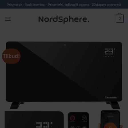
Skip
Prismatch - Rask levering – Priser inkl. tollavgift og mva - 30 dagers angrerett
to
content
0
Tilbud!