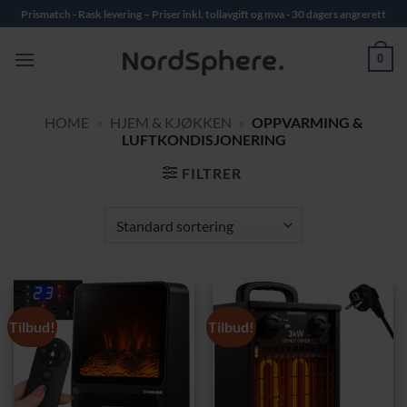
Skip
Prismatch - Rask levering – Priser inkl. tollavgift og mva - 30 dagers angrerett
to
content
0
HOME
»
HJEM & KJØKKEN
»
OPPVARMING &
LUFTKONDISJONERING
FILTRER
Tilbud!
Tilbud!