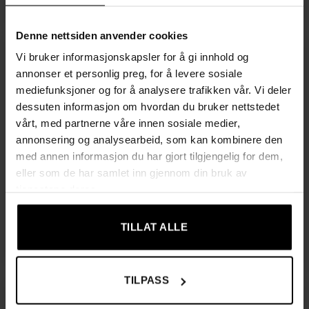
pris
pris
pris
pris
var:
er:
var:
er:
959,00 kr.
709,00 kr.
959,00 kr.
709,0
Denne nettsiden anvender cookies
Vi bruker informasjonskapsler for å gi innhold og
Tilbud!
Tilbud!
annonser et personlig preg, for å levere sosiale
mediefunksjoner og for å analysere trafikken vår. Vi deler
dessuten informasjon om hvordan du bruker nettstedet
UTSOLGT
UTSOLGT
vårt, med partnerne våre innen sosiale medier,
annonsering og analysearbeid, som kan kombinere den
med annen informasjon du har gjort tilgjengelig for dem,
eller som de har samlet inn gjennom din bruk av
OPPVARMING & LUFTKONDISJONERING
HJEM & KJØKKEN
tjenestene deres.
Glasspanelovn med WiFi
Keramisk peisvarmer
og Fjernkontroll – 2500W
1500W – LED-display, 10–
49 °C termostat & timer,
1549,00
kr
TILLAT ALLE
svart
Opprinnelig
Nåværende
1149,00
kr
Opprinnelig
Nåvæ
559,00
kr
449,00
kr
pris
pris
pris
pris
var:
er:
var:
er:
1549,00 kr.
1149,00 kr.
559,00 kr.
449,0
TILPASS