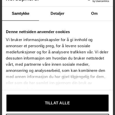
antikk stil gjør stolen til et blikkfang, samtidig som den passer
inn i enhver interiørstil. Stolen er like funksjonell som den er
Samtykke
Detaljer
Om
vakker: Med en stabil fem-armet base, mykt rullende hjul og
et 360° roterbart sete kan du enkelt nå alle områder av
kontoret ditt, og nyte total bevegelsesfrihet.
Denne nettsiden anvender cookies
Vi bruker informasjonskapsler for å gi innhold og
Spesifikasjoner:
annonser et personlig preg, for å levere sosiale
Dekorative møbelspiker
: Antikk look for en elegant
mediefunksjoner og for å analysere trafikken vår. Vi deler
finish
dessuten informasjon om hvordan du bruker nettstedet
vårt, med partnerne våre innen sosiale medier,
Allsidig bruk
: Perfekt for kontor, stue eller soverom
annonsering og analysearbeid, som kan kombinere den
Høydejustering
: Enkel justering med spak
med annen informasjon du har gjort tilgjengelig for dem,
eller som de har samlet inn gjennom din bruk av
Roterbar design
: 360° roterbart sete med 5 myke hjul for
tjenestene deres.
mobilitet
Komfort
: Tykk skumstopping med fjærkjerne for ekstra
TILLAT ALLE
støtte