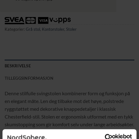
Kategorier:
Grå stol
,
Kontorstoler
,
Stoler
BESKRIVELSE
TILLEGGSINFORMASJON
Denne stilfulle svingstolen kombinerer form og funksjon på
en elegant måte. Len deg tilbake mot det høye, polstrede
ryggstøttet med dekorative knappedetaljer i klassisk
Chesterfield-stil. Stolen er ergonomisk utformet med en tykk
skumstopping som gir komfort selv under lange arbeidsøkter.
Det lette linneaktige trekket og de subtile møbelspikene i