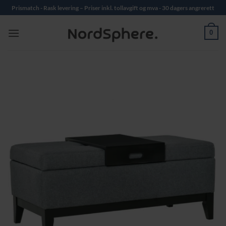
Skip
Prismatch - Rask levering – Priser inkl. tollavgift og mva - 30 dagers angrerett
to
content
0