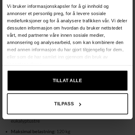
Vi bruker informasjonskapsler for å gi innhold og
annonser et personlig preg, for å levere sosiale
Avtagbart brett på toppen
– Kan brukes som sofabord
mediefunksjoner og for å analysere trafikken vår. Vi deler
eller fjernes for ekstra sitteplass.
dessuten informasjon om hvordan du bruker nettstedet
Hengslet lokk
– Setet åpnes enkelt for å avsløre et romslig
vårt, med partnerne våre innen sosiale medier,
oppbevaringsrom for diverse gjenstander.
annonsering og analysearbeid, som kan kombinere den
Komfortabel og elegant
– Polstret topp for en
med annen informasjon du har gjort tilgjengelig for dem,
eller som de har samlet inn gjennom din bruk av
komfortabel sitteplass med et stilfullt utseende.
tjenestene deres.
Robust konstruksjon
– Den solide trerammen tåler en
maksimal belastning på opptil 120 kg.
TILLAT ALLE
Spesifikasjoner:
Farge:
Mørk grå + svart
TILPASS
Materiale:
Polyester med lin-look, skum, MDF,
eukalyptustre
Maksimal belastning:
120 kg