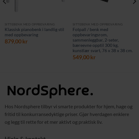
SITTEBENK MED OPPBEVARING
SITTEBENK MED OPPBEVARING
Klassisk pianobenk i landlig stil
Fotpall / benk med
med oppbevaring
oppbevaringsrom,
sammenleggbar, 2-seter,
879,00
kr
bæreevne opptil 300 kg,
kunstlær svart, 76 x 38 x 38 cm.
549,00
kr
Hos Nordsphere tilbyr vi smarte produkter for hjem, hage og
fritid til konkurransedyktige priser. Gjør hverdagen enklere
og legg til rette for et mer aktivt og praktisk liv.
Hjelp & kontakt