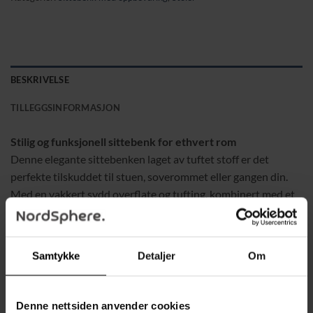
BESKRIVELSE
TILLEGGSINFORMASJON
Stilig og funksjonell sittebenk for ethvert rom
Denne elegante sittebenken laget av tuftet stoff er det
perfekte tilskuddet til stuen, soverommet eller gangen din.
Med en vakkert sydd overflate og tufting, kombinert med et
solid trebrett, tilfører den både stil og funksjon. Benken har
et romslig oppbevaringsrom under setet, perfekt for å
organisere fjernkontroller, ekstra puter eller tepper. Den
Samtykke
Detaljer
Om
robuste trerammen gjør benken ideell for å sitte på eller hvile
føttene.
Denne nettsiden anvender cookies
Egenskaper: