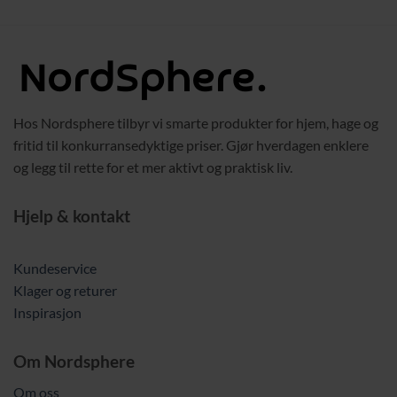
var:
er:
2019,00 kr.
1739,00 kr.
2499,00 kr.
1589,
Hos Nordsphere tilbyr vi smarte produkter for hjem, hage og
fritid til konkurransedyktige priser. Gjør hverdagen enklere
og legg til rette for et mer aktivt og praktisk liv.
Hjelp & kontakt
Kundeservice
Klager og returer
Inspirasjon
Om Nordsphere
Om oss