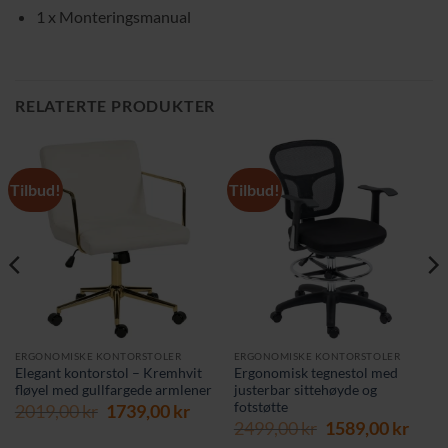
1 x Monteringsmanual
RELATERTE PRODUKTER
Tilbud!
Tilbud!
ERGONOMISKE KONTORSTOLER
ERGONOMISKE KONTORSTOLER
Elegant kontorstol – Kremhvit
Ergonomisk tegnestol med
fløyel med gullfargede armlener
justerbar sittehøyde og
fotstøtte
Opprinnelig
Nåværende
2019,00
kr
1739,00
kr
Opprinnelig
Nåv
pris
pris
2499,00
kr
1589,00
kr
pris
pris
var:
er: