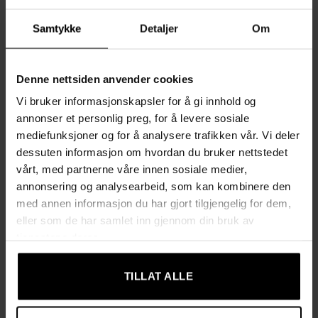
deg frem og tilbake uten anstrengelse, og den integrerte
Samtykke
Detaljer
Om
vippemekanismen gjør korte pauser ekstra behagelige.
HOMCOMs skrivebordsstol gir deg førsteklasses komfort og
støtte.
Denne nettsiden anvender cookies
Vi bruker informasjonskapsler for å gi innhold og
Funksjoner:
annonser et personlig preg, for å levere sosiale
Ergonomisk Design:
Justerbar setehøyde via en lett
mediefunksjoner og for å analysere trafikken vår. Vi deler
tilgjengelig spak for optimal sittestilling.
dessuten informasjon om hvordan du bruker nettstedet
vårt, med partnerne våre innen sosiale medier,
Vippemekanisme:
Vippemuligheten gir en avslappende
annonsering og analysearbeid, som kan kombinere den
pause når du trenger det.
med annen informasjon du har gjort tilgjengelig for dem,
Slitesterkt Stoff:
Stolen er trukket med et slitesterkt,
eller som de har samlet inn gjennom din bruk av
lettstelt lin-lignende polyestertrekk.
tjenestene deres.
Enkel Bevegelse:
360° roterende hjul gir enkel og smidig
TILLAT ALLE
bevegelse på kontoret.
Robust og Stabil:
Stolen har en maksimal vektkapasitet på