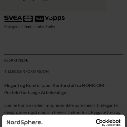
Kategorier:
Kontorstoler
,
Stoler
BESKRIVELSE
TILLEGGSINFORMASJON
Elegant og Komfortabel Kontorstol fra HOMCOM –
Perfekt for Lange Arbeidsdager
Denne kontorstolen imponerer ikke bare med sitt elegante
design, men også med sin høye sittekomfort. Ryggstøtten og
armlenene er mykt polstret og gir god komfort selv under
lange arbeidsdager. Med svingbare hjul kan du enkelt bevege