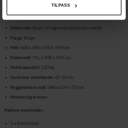
120 kg, noe som sikrer god stabilitet og holdbarhet.
TILPASS
Spesifikasjoner:
Materiale:
Skum, lin-lignende polyester, metall
Farge:
Beige
Mål:
66B x 69D x 89,5-97H cm
Pakkemål:
71L x 30B x 59H cm
Vektkapasitet:
120 kg
Justerbar setehøyde:
42-50 cm
Ryggstøttens mål:
58B x 62H x 7D cm
Montering kreves
Pakken Inneholder:
1 x Kontorstol