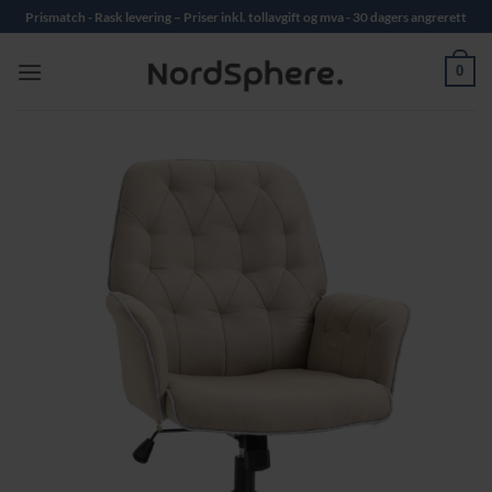
Skip
Prismatch - Rask levering – Priser inkl. tollavgift og mva - 30 dagers angrerett
to
content
0