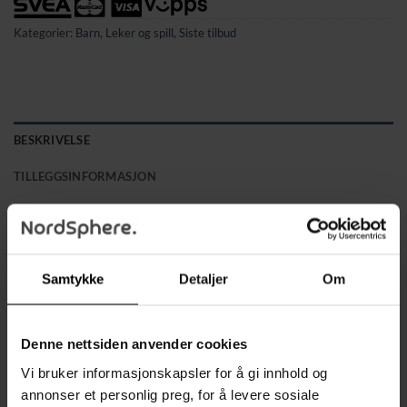
Kategorier:
Barn
,
Leker og spill
,
Siste tilbud
BESKRIVELSE
TILLEGGSINFORMASJON
✔ Stort sett med 407 deler – inkluderer 360 treklosser i 12
farger
✔ Ekstra tilbehør for enda mer lekeglede – totalt 44
Samtykke
Detaljer
Om
specialelement for spennende dominoløyper
✔ Inneholder bl.a. trapper, broer, mølle, vippe, klokke, sklirør,
hengende ball og ulike nivåelementer
Denne nettsiden anvender cookies
✔ Leveres med 3 fargerike baller som forsterker effekten i
Vi bruker informasjonskapsler for å gi innhold og
dominorekkene
annonser et personlig preg, for å levere sosiale