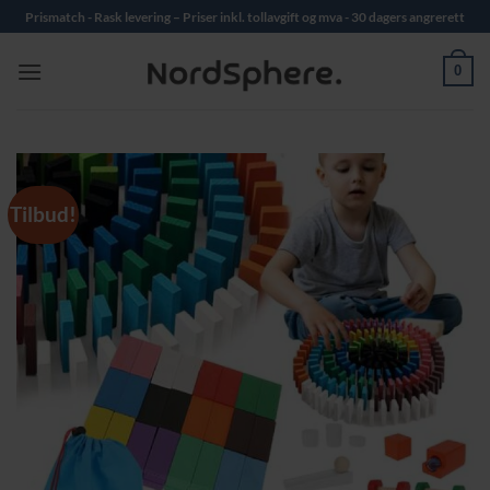
Skip
Prismatch - Rask levering – Priser inkl. tollavgift og mva - 30 dagers angrerett
to
content
0
Tilbud!