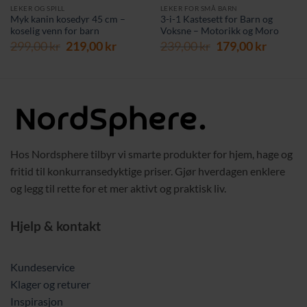
LEKER OG SPILL
LEKER FOR SMÅ BARN
Myk kanin kosedyr 45 cm –
3-i-1 Kastesett for Barn og
koselig venn for barn
Voksne – Motorikk og Moro
rende
Opprinnelig
Nåværende
Opprinnelig
Nåvær
299,00
kr
219,00
kr
239,00
kr
179,00
kr
pris
pris
pris
pris
var:
er:
var:
er:
 kr.
299,00 kr.
219,00 kr.
239,00 kr.
179,00 
Hos Nordsphere tilbyr vi smarte produkter for hjem, hage og
fritid til konkurransedyktige priser. Gjør hverdagen enklere
og legg til rette for et mer aktivt og praktisk liv.
Hjelp & kontakt
Kundeservice
Klager og returer
Inspirasjon