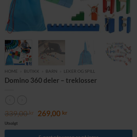
HOME
»
BUTIKK
»
BARN
»
LEKER OG SPILL
Domino 360 deler – treklosser
Opprinnelig
Nåværende
339,00
269,00
kr
kr
pris
pris
Utsolgt
var:
er:
339,00 kr.
269,00 kr.
E-post når varen er på lager