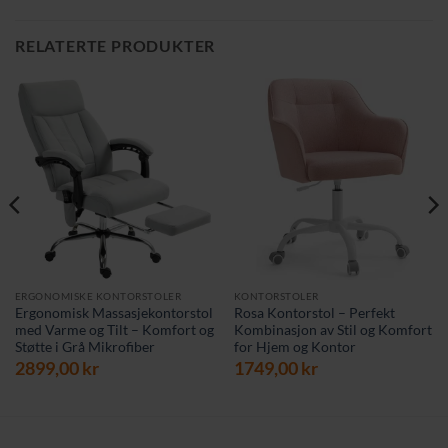
RELATERTE PRODUKTER
ERGONOMISKE KONTORSTOLER
KONTORSTOLER
Ergonomisk Massasjekontorstol
Rosa Kontorstol – Perfekt
med Varme og Tilt – Komfort og
Kombinasjon av Stil og Komfort
Støtte i Grå Mikrofiber
for Hjem og Kontor
værende
2899,00
kr
1749,00
kr
s
9,00 kr.