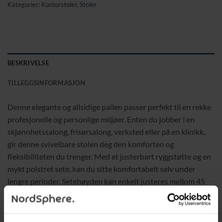
Kategorier:
Kontorstoler
,
Stoler
BESKRIVELSE
TILLEGGSINFORMASJON
Denne elegante og allsidige pallen passer perfekt til en rekke
profesjonelle og personlige miljøer. Enten du jobber i en
skjønnhetssalong, frisørsalong, verksted eller på en klinikk,
gir denne svivelbare stolen deg den komforten og
fleksibiliteten du trenger. Med et justerbart ryggstøtte og en
mykt polstret sete, kan du sitte komfortabelt selv under
lengre perioder. Setehøyden kan enkelt justeres mellom 45
og 57 cm for å passe ulike arbeidsflater. Det slitesterke
kunstlæret er både holdbart og lett å rengjøre. Den stabile
basen med 5 nylonhjul gjør det enkelt å bevege seg fritt.