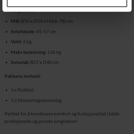
Materiale:
PU, metall
Farge:
Svart
Mål:
B50 x D54 x H(66-78) cm
Setehøyde:
45-57 cm
Vekt:
6 kg
Maks belastning:
136 kg
Setemål:
B27 x D40 cm
Pakkens innhold:
1 x Rullstol
1 x Monteringsanvisning
Perfekt for å kombinere komfort og funksjonalitet i både
profesjonelle og private omgivelser!