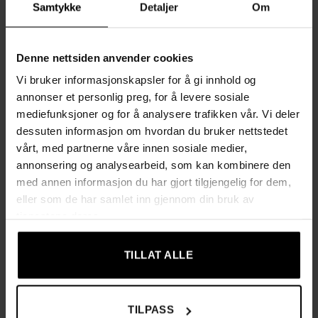
Samtykke
Detaljer
Om
Egenskaper:
Denne nettsiden anvender cookies
✔ Svivelbar salongstol i klassisk svart design, ideell for
mange bruksområder
Vi bruker informasjonskapsler for å gi innhold og
annonser et personlig preg, for å levere sosiale
✔ Mykt polstret sete og ryggstøtte for maksimal komfort
mediefunksjoner og for å analysere trafikken vår. Vi deler
gjennom hele dagen
dessuten informasjon om hvordan du bruker nettstedet
✔ Justerbar setehøyde mellom 45 og 57 cm for optimal
vårt, med partnerne våre innen sosiale medier,
tilpasning
annonsering og analysearbeid, som kan kombinere den
med annen informasjon du har gjort tilgjengelig for dem,
✔ Slitesterkt kunstlær som er lett å rengjøre
eller som de har samlet inn gjennom din bruk av
✔ Stabil base med 360° rotasjon og 5 nylonhjul for enkel
tjenestene deres.
mobilitet
✔ Enkel montering kreves
TILLAT ALLE
Tekniske spesifikasjoner:
TILPASS