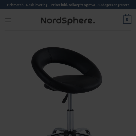
Skip
Prismatch - Rask levering – Priser inkl. tollavgift og mva - 30 dagers angrerett
to
content
0