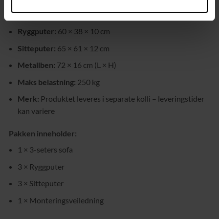
Setehøyde:
40 cm
Ryggputer:
60 × 38 × 10 cm
Sitteputer:
65 × 61 × 12 cm
Metallben:
72 × 16 cm (L × H)
Maks belastning:
250 kg
Merk:
Produktet leveres i separate kolli – leveringstider
kan variere
Pakken inneholder:
1 × 3-seters sofa
3 × Ryggputer
3 × Sitteputer
1 × Monteringsveiledning