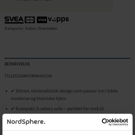
Kategorier:
Sofaer
,
Stuemøbler
BESKRIVELSE
TILLEGGSINFORMASJON
✔ Stilren, minimalistisk design som passer inn i både
moderne og klassiske hjem
✔ Kompakt 3-seters sofa – perfekt for små til
mellomstore stuer, gjesterom eller kontor
✔ Leveres med tre sitteputer og tre ryggputer – mykt
polstret for optimal komfort