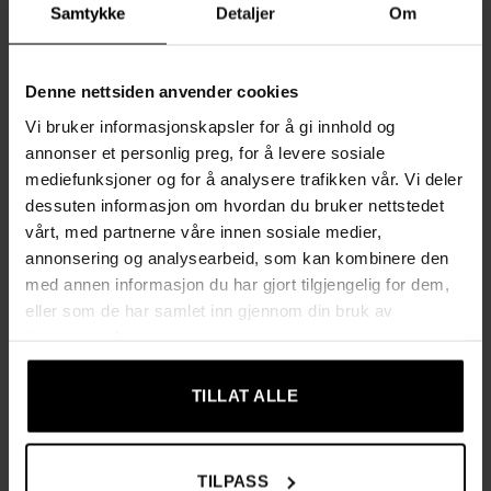
Samtykke
Detaljer
Om
✔ Avtakbare og vaskbare trekk gjør det enkelt å holde
sofaen ren og frisk
Denne nettsiden anvender cookies
✔ Elegante metallben gir et luftig uttrykk og sikrer lang
Vi bruker informasjonskapsler for å gi innhold og
holdbarhet
annonser et personlig preg, for å levere sosiale
✔ Den robuste trerammen gir stabilitet og god struktur
mediefunksjoner og for å analysere trafikken vår. Vi deler
over tid
dessuten informasjon om hvordan du bruker nettstedet
✔ Enkel montering med tydelige instruksjoner – klar til
vårt, med partnerne våre innen sosiale medier,
bruk på kort tid
annonsering og analysearbeid, som kan kombinere den
med annen informasjon du har gjort tilgjengelig for dem,
Teknisk informasjon:
eller som de har samlet inn gjennom din bruk av
tjenestene deres.
Farge:
Lysegrå
Materiale:
Linstoff-imitasjon (100 % polyester), skum,
TILLAT ALLE
metall, tre
Totale mål:
200 × 82 × 78 cm (L × B × H)
TILPASS
Sitteflate:
165 × 55 cm