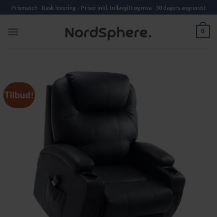
Skip
Prismatch - Rask levering – Priser inkl. tollavgift og mva - 30 dagers angrerett
to
content
0
Tilbud!