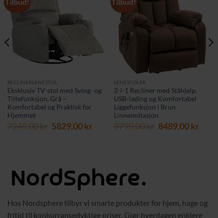
Tilbud!
Tilbud!
RECLINERLENESTOL
LENESTOLER
Eksklusiv TV-stol med Sving- og
2-i-1 Recliner med Ståhjelp,
Tiltefunksjon, Grå –
USB-lading og Komfortabel
Komfortabel og Praktisk for
Liggefunksjon i Brun
Hjemmet
Linneimitasjon
Opprinnelig
Nåværende
Opprinnelig
Nåv
7249,00
kr
5829,00
kr
9799,00
kr
8489,00
kr
pris
pris
pris
pris
var:
er:
var:
er:
7249,00 kr.
5829,00 kr.
9799,00 kr.
8489,
Hos Nordsphere tilbyr vi smarte produkter for hjem, hage og
fritid til konkurransedyktige priser. Gjør hverdagen enklere