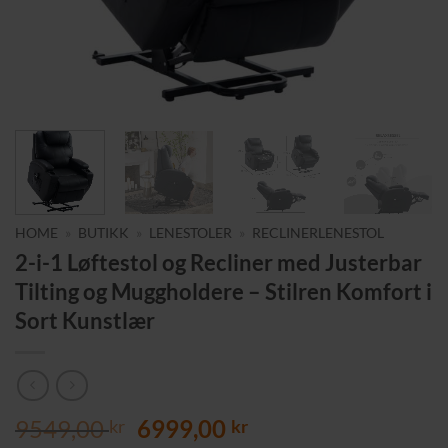
HOME
»
BUTIKK
»
LENESTOLER
»
RECLINERLENESTOL
2-i-1 Løftestol og Recliner med Justerbar
Tilting og Muggholdere – Stilren Komfort i
Sort Kunstlær
Opprinnelig
Nåværende
9549,00
6999,00
kr
kr