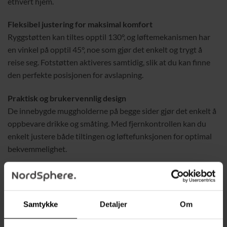
ethvert hjem.
Fleksibel justering for maksimal komfort
Ryggstøtten kan tiltes opptil 130°, og løftemekanismen har
en vinkel på opptil 45°, noe som gjør det enkelt og trygt å
reise seg. Fotstøtten aktiveres samtidig, slik at du kan finne
den perfekte posisjonen for avslapning.
Praktisk og brukervennlig design
De innebygde muggholderne på begge sider gjør det enkelt å
oppbevare drikke og småting. Med fjernkontrollen kan du
enkelt justere både tiltingen og løftefunksjonen for optimal
bekvemmelighet.
Komfortabel og slitesterk
Stolen har tykke puter i sete, ryggstøtte, armlener og
nakkestøtte for en luksuriøs sitteopplevelse. Det slitesterke
Samtykke
Detaljer
Om
kunstlæret er lett å rengjøre og gir stolen et moderne, stilrent
utseende.