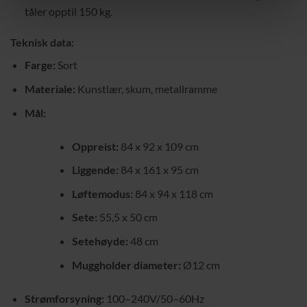
tåler opptil 150 kg.
Teknisk data:
Farge:
Sort
Materiale:
Kunstlær, skum, metallramme
Mål:
Oppreist:
84 x 92 x 109 cm
Liggende:
84 x 161 x 95 cm
Løftemodus:
84 x 94 x 118 cm
Sete:
55,5 x 50 cm
Setehøyde:
48 cm
Muggholder diameter:
Ø12 cm
Strømforsyning:
100–240V/50–60Hz