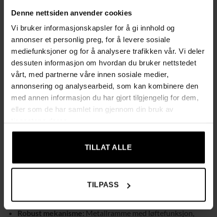
Denne nettsiden anvender cookies
Solid konstruksjon
Vi bruker informasjonskapsler for å gi innhold og
Den robuste metallrammen sørger for trygg og stabil bruk,
annonser et personlig preg, for å levere sosiale
med en maksimal vektkapasitet på 150 kg.
mediefunksjoner og for å analysere trafikken vår. Vi deler
dessuten informasjon om hvordan du bruker nettstedet
Hovedfunksjoner:
vårt, med partnerne våre innen sosiale medier,
2-i-1-design:
Kombinerer løftestol og recliner i ett.
annonsering og analysearbeid, som kan kombinere den
Justerbar tilting:
Ryggstøtte kan tiltes opptil 130° og
med annen informasjon du har gjort tilgjengelig for dem,
løftevinkel opptil 45°.
eller som de har samlet inn gjennom din bruk av
tjenestene deres.
Muggholdere:
Praktiske holdere på begge sider for drikke
og småting.
TILLAT ALLE
Høy komfort:
Tykke puter i sete, ryggstøtte, armlener og
nakkestøtte.
Slitesterkt materiale:
Kunstlær som er enkelt å
TILPASS
vedlikeholde.
Robust mekanisme:
Metallramme med løftefunksjon,