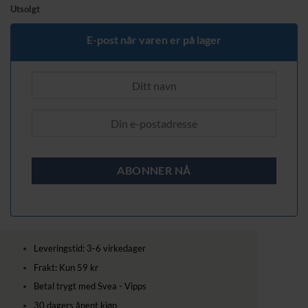
pris
pris
Utsolgt
var:
er:
9549,00 kr.
6999,00 kr.
E-post når varen er på lager
Leveringstid: 3-6 virkedager
Frakt: Kun 59 kr
Betal trygt med Svea - Vipps
30 dagers åpent kjøp