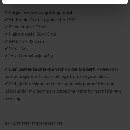
SPESIFIKASJONER
✔ Farge: nyanser av grått og brunt
✔ Materiale: Oxford, polyester, PVC
✔ Ermelengde: 39 cm
✔ Halsomkrets: 36–45 cm
✔ Mål: 42 × 32,5 cm
✔ Vekt: 43 g
✔ Vekt i emballasje: 45 g
✔
Den perfekte smekken for voksende barn
– ideell når
barnet begynner å spise selv og utforske nye smaker.
✔ Det glade designet med en søt panda gjør måltider og
lekestunder morsommere og oppmuntrer barnet til å prøve
nye ting.
RELATERTE PRODUKTER