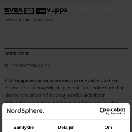
Kategorier:
Barn
,
Siste tilbud
BESKRIVELSE
TILLEGGSINFORMASJON
✔
Allsidig smekke for små eventyrere
– dette praktiske
forkleet er et uunnværlig hjelpemiddel for å holde barnet og
klærne rene under måltider og kreative aktiviteter.
✔ Perfekt for matstunder, lek med plastelina, maling eller
tegning – den vanntette lommen og ermene gjør hverdagen
enklere for både barn og foreldre.
Samtykke
Detaljer
Om
✔
Langermet design for maksimal beskyttelse
– de lange