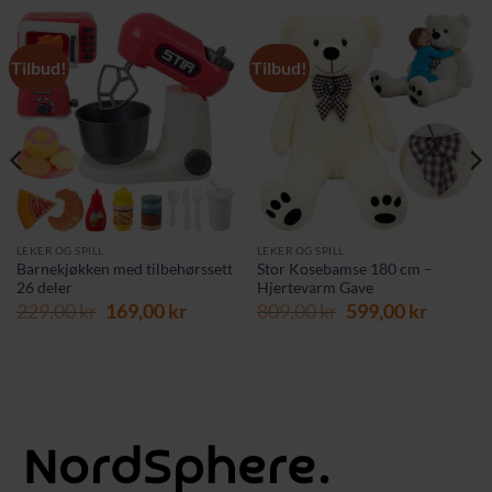
Tilbud!
Tilbud!
LEKER OG SPILL
LEKER OG SPILL
Barnekjøkken med tilbehørssett
Stor Kosebamse 180 cm –
26 deler
Hjertevarm Gave
rende
Opprinnelig
Nåværende
Opprinnelig
Nåvær
229,00
kr
169,00
kr
809,00
kr
599,00
kr
pris
pris
pris
pris
var:
er:
var:
er:
 kr.
229,00 kr.
169,00 kr.
809,00 kr.
599,00 