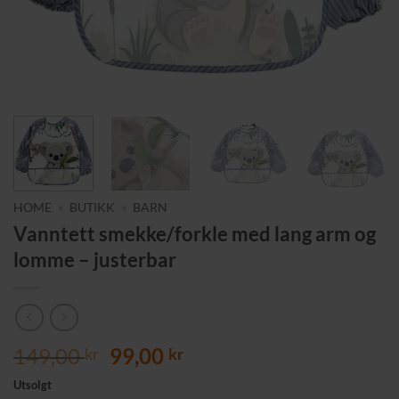
HOME
»
BUTIKK
»
BARN
Vanntett smekke/forkle med lang arm og
lomme – justerbar
Opprinnelig
Nåværende
149,00
99,00
kr
kr
pris
pris
Utsolgt
var:
er: