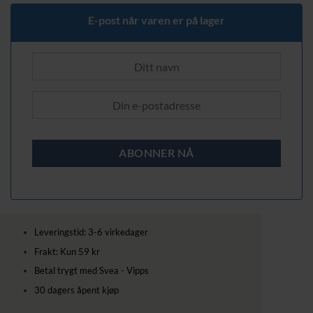
149,00 kr.
99,00 kr.
E-post når varen er på lager
Leveringstid: 3-6 virkedager
Frakt: Kun 59 kr
Betal trygt med Svea - Vipps
30 dagers åpent kjøp