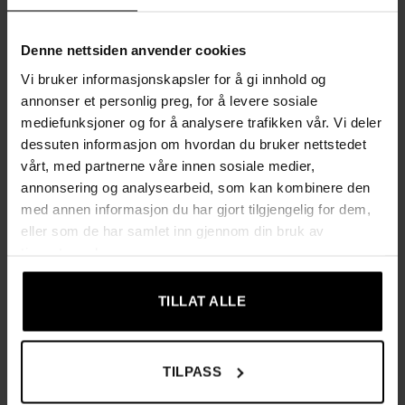
ermene er laget av slitesterkt, vanntett Oxford-stoff med
polyuretanbelegg som avviser væske.
Denne nettsiden anvender cookies
✔ Elastiske mansjetter gir en behagelig passform og
Vi bruker informasjonskapsler for å gi innhold og
beskytter effektivt barnets armer og hender mot mat og
annonser et personlig preg, for å levere sosiale
drikke.
mediefunksjoner og for å analysere trafikken vår. Vi deler
dessuten informasjon om hvordan du bruker nettstedet
✔
Praktisk frontlomme for søl og smuler
– den store
vårt, med partnerne våre innen sosiale medier,
lommen fanger opp søl og kan enkelt tømmes og rengjøres
annonsering og analysearbeid, som kan kombinere den
etter bruk.
med annen informasjon du har gjort tilgjengelig for dem,
✔ Kan også brukes som oppbevaringslomme for fargestifter
eller som de har samlet inn gjennom din bruk av
eller hobbyutstyr under lek.
tjenestene deres.
✔
Justerbar og komfortabel lukking
– borrelåslukkingen på
TILLAT ALLE
ryggen gjør det enkelt å tilpasse smekken etter barnets
størrelse.
✔ To knytebånd bak holder smekken på plass uten å
begrense bevegelsene.
TILPASS