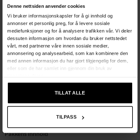
Denne nettsiden anvender cookies
Robust ABS-plast som, til tross for slank profil, tåler opptil
5 kg per henger
Vi bruker informasjonskapsler for å gi innhold og
annonser et personlig preg, for å levere sosiale
Smarte detaljer som skulderspor for stropper, midtstang
mediefunksjoner og for å analysere trafikken vår. Vi deler
for slips/skjerf og bunnstang som holder bukser stabilt
dessuten informasjon om hvordan du bruker nettstedet
vårt, med partnerne våre innen sosiale medier,
Spesifikasjoner
annonsering og analysearbeid, som kan kombinere den
med annen informasjon du har gjort tilgjengelig for dem,
Farge: grå
eller som de har samlet inn gjennom din bruk av
tjenestene deres.
Materiale: fløyel, ABS-plast, metallkrok
Størrelse per henger: 45 × 0,6 × 23,5 cm (L × B × H)
TILLAT ALLE
Vekt per henger: 78 g
TILPASS
Maks statisk belastning per henger: 5 kg
Pakkens innhold