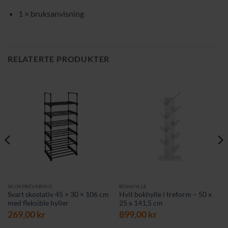
1 × bruksanvisning
RELATERTE PRODUKTER
SKOPPBEVARING
BOKHYLLE
Svart skostativ 45 × 30 × 106 cm
Hvit bokhylle i treform – 50 x
med fleksible hyller
25 x 141,5 cm
269,00
kr
899,00
kr