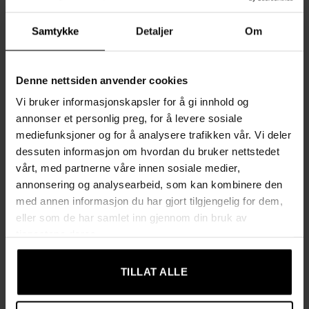
Borrelåsfester som holder dørene på plass og gir enkel
Samtykke
Detaljer
Om
tilgang til innholdet
Stabil ramme med kraftige metallrør (16 mm) som er enkle
Denne nettsiden anvender cookies
å trykke inn i koblingene takket være lett avsmalnede
Vi bruker informasjonskapsler for å gi innhold og
ender
annonser et personlig preg, for å levere sosiale
mediefunksjoner og for å analysere trafikken vår. Vi deler
Slitesterke plastkoblinger som er robuste og
dessuten informasjon om hvordan du bruker nettstedet
motstandsdyktige mot brudd
vårt, med partnerne våre innen sosiale medier,
annonsering og analysearbeid, som kan kombinere den
Hyller i non-woven-stoff med vannavvisende belegg som
med annen informasjon du har gjort tilgjengelig for dem,
gjør dem lette å tørke av og holde rene
eller som de har samlet inn gjennom din bruk av
tjenestene deres.
Klesstang som hjelper deg å henge opp skjorter og kjoler
pent, slik at du slipper å lete i kleshauger i morgenrushet
TILLAT ALLE
Enkel rengjøring: tøythyller og trekk er vannavvisende og
kan tørkes av med en fuktig klut