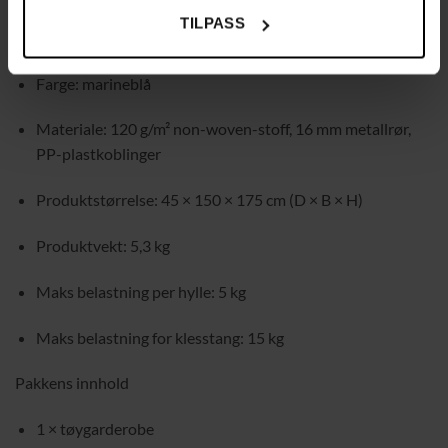
TILPASS
Spesifikasjoner
Farge: marineblå
Materiale: 120 g/m² non-woven-stoff, 16 mm metallrør,
PP-plastkoblinger
Produktstørrelse: 45 × 150 × 175 cm (D × B × H)
Produktvekt: 5,3 kg
Maks belastning per hylle: 5 kg
Maks belastning for klesstang: 15 kg
Pakkens innhold
1 × tøygarderobe