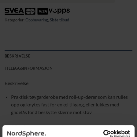
Kategorier:
Oppbevaring
,
Siste tilbud
BESKRIVELSE
TILLEGGSINFORMASJON
Beskrivelse
Praktisk tøygarderobe med roll-up-dører som kan rulles
opp og knytes fast for enkel tilgang, eller lukkes med
glidelås for å beskytte klærne mot støv
Glidelås som gjør at tøydørene kan åpnes og lukkes raskt
og smidig