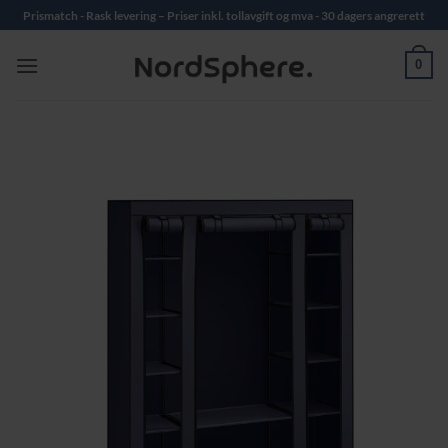
Skip
Prismatch - Rask levering – Priser inkl. tollavgift og mva - 30 dagers angrerett
to
content
0