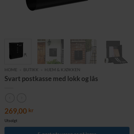
HOME
»
BUTIKK
»
HJEM & KJØKKEN
Svart postkasse med lokk og lås
269,00
kr
Utsolgt
E-post når varen er på lager