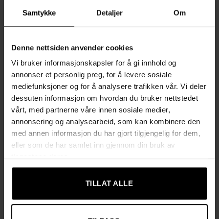
til du henter dem
Samtykke
Detaljer
Om
Tre transparente visningsvinduer gjør at du raskt kan se
om ny post har kommet
Denne nettsiden anvender cookies
Praktisk holder for navneskilt som hjelper posten å
Vi bruker informasjonskapsler for å gi innhold og
komme til riktig mottaker
annonser et personlig preg, for å levere sosiale
mediefunksjoner og for å analysere trafikken vår. Vi deler
Ekstra avisrom nederst for aviser, magasiner og reklame
dessuten informasjon om hvordan du bruker nettstedet
vårt, med partnerne våre innen sosiale medier,
Veggmontert modell – perfekt å plassere ved ytterdøren
annonsering og analysearbeid, som kan kombinere den
med annen informasjon du har gjort tilgjengelig for dem,
Enkel montering med medfølgende skruer, plugger og
eller som de har samlet inn gjennom din bruk av
gummidistansere
tjenestene deres.
Stilren, moderne design i svart som passer de fleste
TILLAT ALLE
fasader
Spesifikasjoner