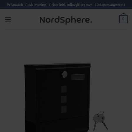
Skip
Prismatch - Rask levering – Priser inkl. tollavgift og mva - 30 dagers angrerett
to
content
0