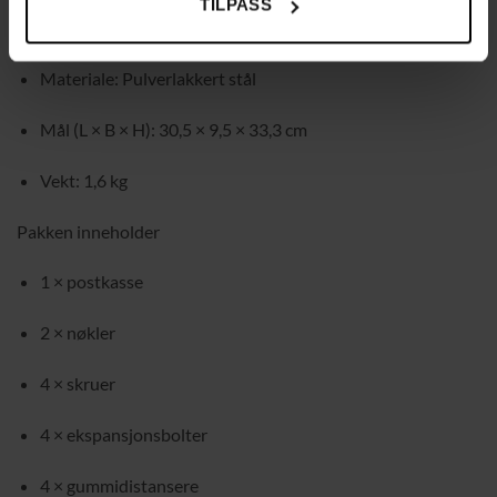
TILPASS
Farge: Svart
Materiale: Pulverlakkert stål
Mål (L × B × H): 30,5 × 9,5 × 33,3 cm
Vekt: 1,6 kg
Pakken inneholder
1 × postkasse
2 × nøkler
4 × skruer
4 × ekspansjonsbolter
4 × gummidistansere