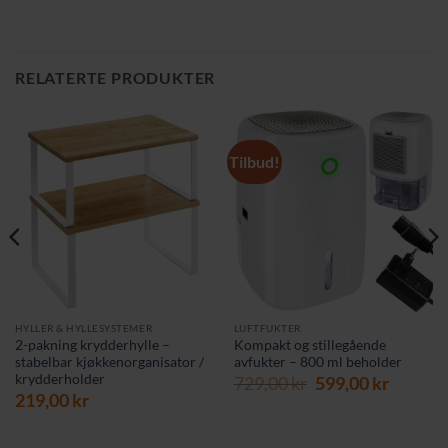
RELATERTE PRODUKTER
Tilbud!
HYLLER & HYLLESYSTEMER
LUFTFUKTER
2-pakning krydderhylle –
Kompakt og stillegående
stabelbar kjøkkenorganisator /
avfukter – 800 ml beholder
krydderholder
Opprinnelig
Nåvær
729,00
kr
599,00
kr
219,00
kr
pris
pris
var:
er:
729,00 kr.
599,00 