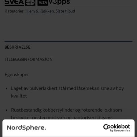
Kategorier:
Hjem & Kjøkken
,
Siste tilbud
BESKRIVELSE
TILLEGGSINFORMASJON
Egenskaper
Laget av pulverlakkert stål med låsemekanisme av høy
kvalitet
Rustbestandig kobbersylinder og roterende lokk som
beskytter posten mot vær og uautorisert tilgang
Gir en sikker og heldekkende beskyttelse for brevene dine