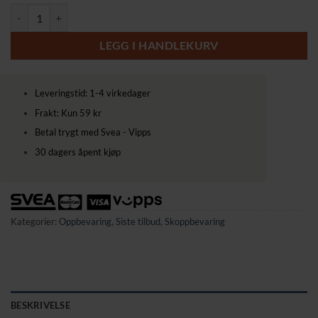
Skohylle/skostativ med 10 nivåer – 33 × 33 × 173 cm antall
LEGG I HANDLEKURV
Leveringstid: 1-4 virkedager
Frakt: Kun 59 kr
Betal trygt med Svea - Vipps
30 dagers åpent kjøp
Kategorier:
Oppbevaring
,
Siste tilbud
,
Skoppbevaring
BESKRIVELSE