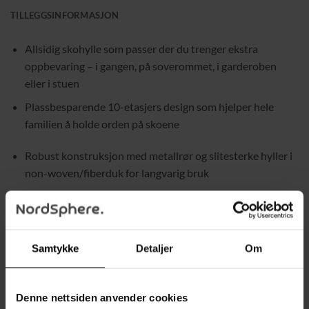
TILLEGGSINFORMASJON
Allsidig skohylle som passer der du trenger ekstra
oppbevaring – i gangen, på soverommet, i garderoben
eller i stuen
Plassbesparende 10-etasjers design som hjelper hele
familien å holde orden på skoene
Robust konstruksjon med metallrør og slitesterke hyller i
non-woven/fiberduk for langvarig bruk
Smal form som tar lite gulvplass, men rommer mye
Fleksibel løsning som kan deles i 2 mindre hyller og brukes
Samtykke
Detaljer
Om
separat i ulike rom
Tilpassbar høyde: du kan utelate en hylle ved montering
Denne nettsiden anvender cookies
for å få plass til støvler