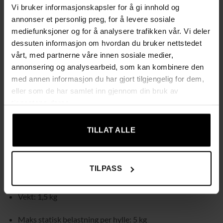
Vi bruker informasjonskapsler for å gi innhold og
Enkel montering uten verktøy – sett delene sammen uten
annonser et personlig preg, for å levere sosiale
skruer og styr
mediefunksjoner og for å analysere trafikken vår. Vi deler
dessuten informasjon om hvordan du bruker nettstedet
Lett å rengjøre: hyllene tørkes raskt av med en klut
vårt, med partnerne våre innen sosiale medier,
annonsering og analysearbeid, som kan kombinere den
Spesifikasjoner
med annen informasjon du har gjort tilgjengelig for dem,
eller som de har samlet inn gjennom din bruk av
Farge: svart
tjenestene deres.
Materiale: non-woven stoffhyller, metallrør,
plastkoblinger
TILLAT ALLE
Størrelse: 33 × 33 × 173 cm (D × B × H)
TILPASS
Avstand mellom hyllene: 17 cm
Vekt: 1,5 kg
Maks statisk belastning per hylle: 5 kg