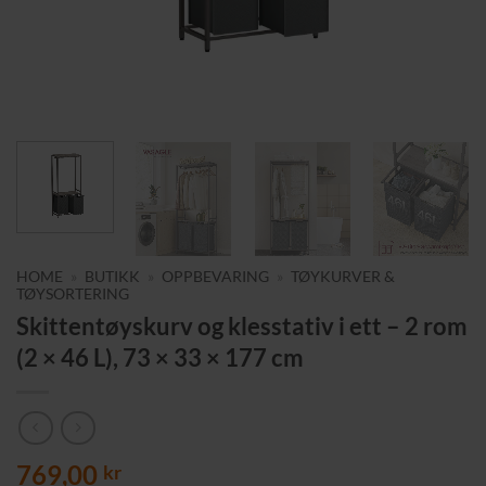
HOME
»
BUTIKK
»
OPPBEVARING
»
TØYKURVER &
TØYSORTERING
Skittentøyskurv og klesstativ i ett – 2 rom
(2 × 46 L), 73 × 33 × 177 cm
769,00
kr