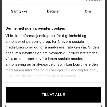
praktiske håndtak
Samtykke
Detaljer
Om
Enkel montering med merkede deler og illustrerte
instruksjoner
Denne nettsiden anvender cookies
Justerbare føtter som holder vaskesorteren stabil selv på
ujevne gulv
Vi bruker informasjonskapsler for å gi innhold og
annonser et personlig preg, for å levere sosiale
Kombinert vaskesorterer og klesstativ som gjør det enkelt
mediefunksjoner og for å analysere trafikken vår. Vi deler
å sortere og henge opp plagg
dessuten informasjon om hvordan du bruker nettstedet
vårt, med partnerne våre innen sosiale medier,
Stabil konstruksjon i stål og sponplate med slitesterke
annonsering og analysearbeid, som kan kombinere den
vaskeposer i Oxford-stoff
med annen informasjon du har gjort tilgjengelig for dem,
eller som de har samlet inn gjennom din bruk av
Produktinformasjon
tjenestene deres.
Farge: greige grå
TILLAT ALLE
Materiale: sponplate, stål, Oxford-stoff