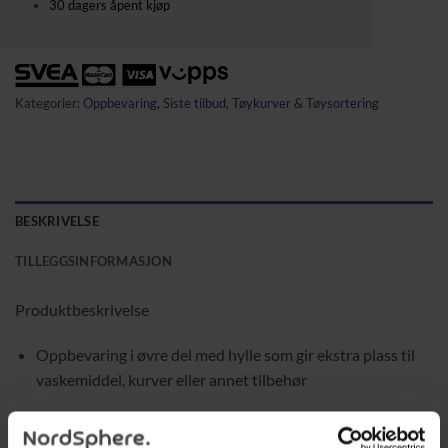
30 dagers åpent kjøp
Kategorier:
Oppbevaring
,
Siste tilbud
,
Tøykurver & Tøysortering
BESKRIVELSE
TILLEGGSINFORMASJON
Produktbeskrivelse
Oppbevaring i øvre del med hylle som gir ekstra plass til
vaskemiddel, kurver eller annet tilbehør
Lett å flytte takket være sidestenger som fungerer som