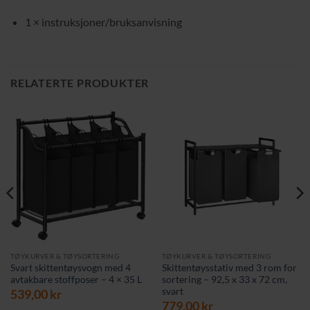
1 × instruksjoner/bruksanvisning
RELATERTE PRODUKTER
TØYKURVER & TØYSORTERING
TØYKURVER & TØYSORTERING
Svart skittentøysvogn med 4
Skittentøysstativ med 3 rom for
avtakbare stoffposer – 4 × 35 L
sortering – 92,5 x 33 x 72 cm,
svart
539,00
kr
779,00
kr