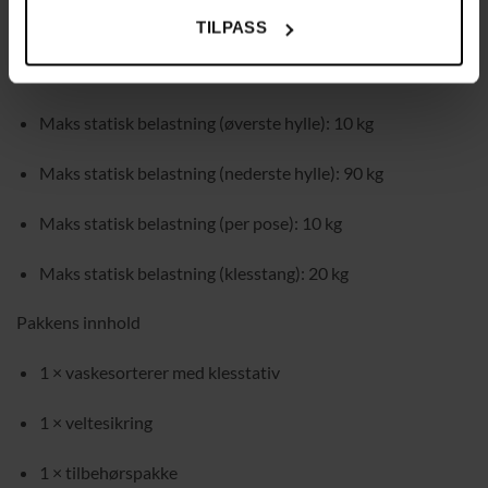
Størrelse: 73 × 33 × 177 cm (L × B × H)
TILPASS
Vekt: 10,7 kg
Maks statisk belastning (øverste hylle): 10 kg
Maks statisk belastning (nederste hylle): 90 kg
Maks statisk belastning (per pose): 10 kg
Maks statisk belastning (klesstang): 20 kg
Pakkens innhold
1 × vaskesorterer med klesstativ
1 × veltesikring
1 × tilbehørspakke