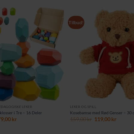
Tilbud!
EDAGOGISKE LEKER
LEKER OG SPILL
losser i Tre – 16 Deler
Kosebamse med Rød Genser – 30 
prinnelig
Nåværende
Opprinnelig
Nåvær
79,00
kr
159,00
kr
119,00
kr
is
pris
pris
pris
r:
er:
var:
er: