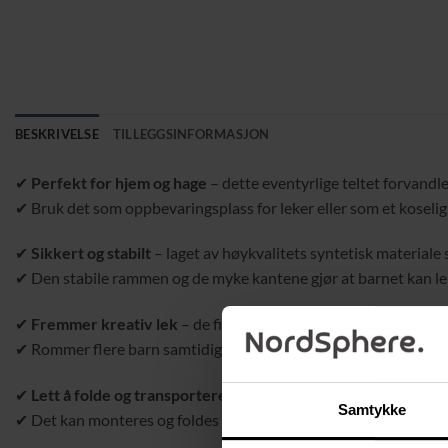
BESKRIVELSE
TILLEGGSINFORMASJON
✔
Perfekt for hjem og hage
– dette eventyrlige teltet forvandle
✔ Bruk det som oppbevaringsplass for leker eller som et koseli
✔
Sikkert og stabilt
– laget av høykvalitets syntetisk material
✔ Den stabile rammen og de myke kantene gjør at barnet kan lek
✔
Fremmer kreativ lek
– de fine fargene og den romslige desig
✔ Rommer flere barn samtidig – perfekt for gruppelek eller kose
✔
Lett å folde og transportere
– teltet leveres i en praktisk v
Samtykke
✔ Det kan monteres og foldes sammen på under 5 minutter – ide