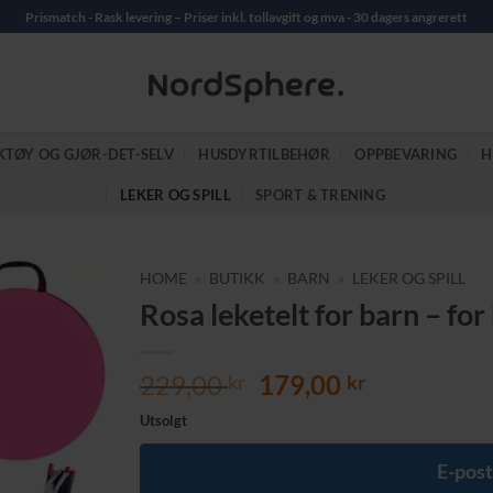
Prismatch - Rask levering – Priser inkl. tollavgift og mva - 30 dagers angrerett
KTØY OG GJØR-DET-SELV
HUSDYRTILBEHØR
OPPBEVARING
H
LEKER OG SPILL
SPORT & TRENING
HOME
»
BUTIKK
»
BARN
»
LEKER OG SPILL
Rosa leketelt for barn – fo
Opprinnelig
Nåværend
229,00
179,00
kr
kr
pris
pris
Utsolgt
var:
er:
229,00 kr.
179,00 kr.
E-post