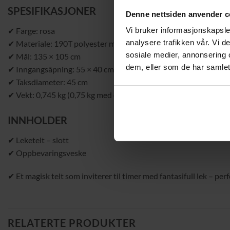
SPESIFIKASJONER
Denne nettsiden anvender c
✔ Farge: rosa
Vi bruker informasjonskapsler
analysere trafikken vår. Vi 
✔ Materiale: 190T polyester med PA-belegg, glassfiber, rustfritt
sosiale medier, annonsering 
✔ Mål: 135 × 105 cm
dem, eller som de har samlet
✔ Inngangsåpning: 55 × 40 cm
✔ Taksdiameter: 45 cm
✔ Vekt: 0,745 kg (0,75 kg med emballasje)
INNHOLDER
✔ Leketelt – slott
✔ Oppbevaringsveske
✔ Et magisk telt som inviterer til timer med fantasifull lek – pe
RELATERTE PRODUKTER