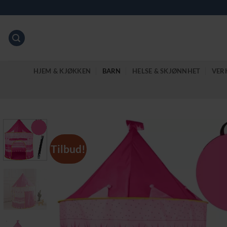
Skip
to
content
HJEM & KJØKKEN
BARN
HELSE & SKJØNNHET
VER
Tilbud!