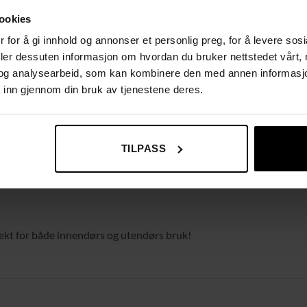
ookies
 for å gi innhold og annonser et personlig preg, for å levere sos
deler dessuten informasjon om hvordan du bruker nettstedet vårt,
 stål
og analysearbeid, som kan kombinere den med annen informasjon d
 inn gjennom din bruk av tjenestene deres.
TILPASS
rfekt for både innendørs og utendørs bruk!