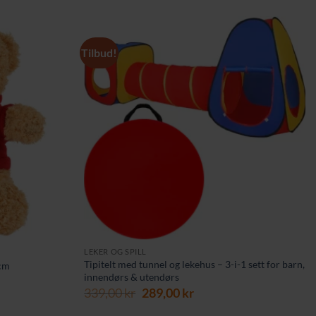
Tilbud!
LEKER OG SPILL
Tipitelt med tunnel og lekehus – 3-i-1 sett for barn,
cm
innendørs & utendørs
ende
Opprinnelig
Nåværende
339,00
kr
289,00
kr
pris
pris