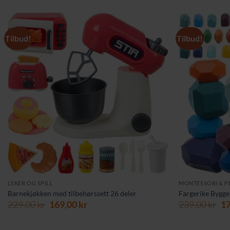
Tilbud!
Tilbud!
LEKER OG SPILL
MONTESSORI & P
Barnekjøkken med tilbehørssett 26 deler
Fargerike Byggek
Opprinnelig
Nåværende
Op
229,00
kr
169,00
kr
239,00
kr
1
pris
pris
pr
var:
er:
va