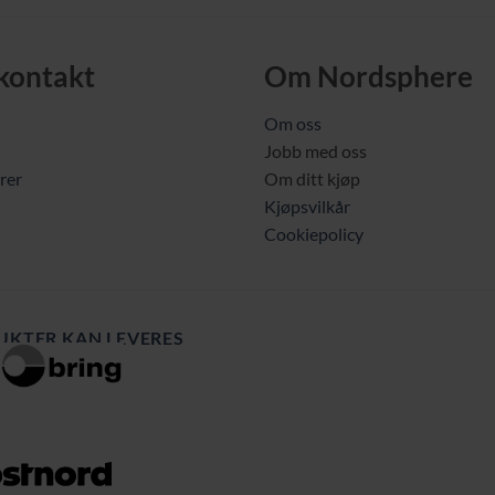
9,00 kr.
179,00 kr.
159,00 kr.
119,00 
 kontakt
Om Nordsphere
Om oss
Jobb med oss
rer
Om ditt kjøp
Kjøpsvilkår
Cookiepolicy
UKTER KAN LEVERES