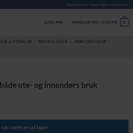
Kundeservice: Support@nordsphere.no
0
LOGG INN
HANDLEKURV /
0,00
KR
AGE & UTEMILJØ
FRITID & LEKER
KONTORSTOLER
r både ute- og innendørs bruk
e
 når varen er på lager