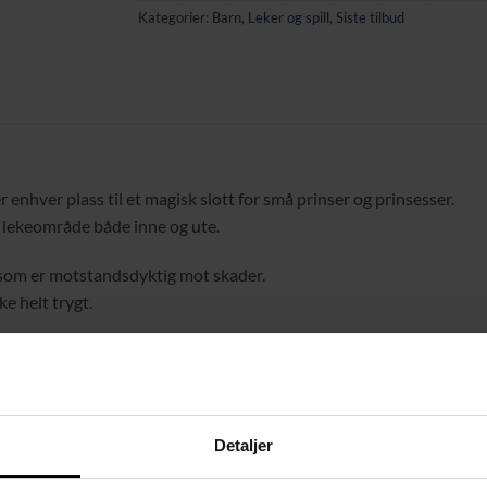
Kategorier:
Barn
,
Leker og spill
,
Siste tilbud
r enhver plass til et magisk slott for små prinser og prinsesser.
g lekeområde både inne og ute.
e som er motstandsdyktig mot skader.
e helt trygt.
nen stimulerer fantasi og lekeglede.
lige stunder alene.
eske med håndtak.
Detaljer
elt for hjemmet, hagen og utflukter.