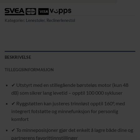
Kategorier:
Lenestoler
,
Reclinerlenestol
BESKRIVELSE
TILLEGGSINFORMASJON
✔ Utstyrt med en stillegående børsteløs motor (kun 48
dB) som sikrer lang levetid – opptil 100 000 sykluser
✔ Ryggstøtten kan justeres trinnløst opptil 160°, med
integrert fotstøtte og minnefunksjon for personlig
komfort
✔ To minneposisjoner gjør det enkelt å lagre både dine og
partnerens favorittinnstillinger