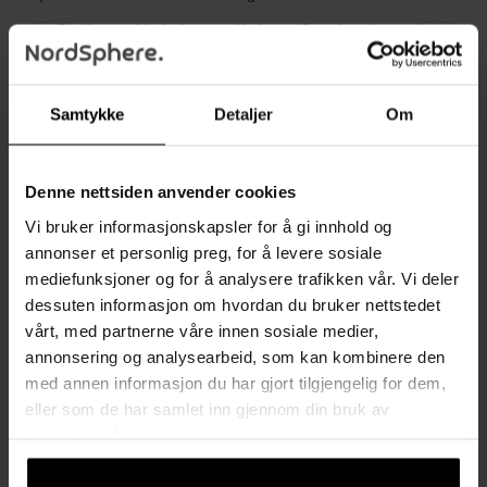
✔ Dekket av kjæledyrvennlig kunstfløyel – slitesterk,
ripebestandig, klorbestandig og enkel å holde ren
✔ Pocketfjærer i kombinasjon med tykk, formstabil
Samtykke
Detaljer
Om
skumpolstring gir førsteklasses støtte og komfort
✔ Romslig sete (58 cm bred) og 18 cm ryggpolstring for en
myk og luksuriøs sitteopplevelse
Denne nettsiden anvender cookies
✔ Praktiske sidelommer på begge sider for enkel
Vi bruker informasjonskapsler for å gi innhold og
oppbevaring av fjernkontroller, blader eller bøker
annonser et personlig preg, for å levere sosiale
mediefunksjoner og for å analysere trafikken vår. Vi deler
✔ Leveres umontert – enkel montering kreves
dessuten informasjon om hvordan du bruker nettstedet
vårt, med partnerne våre innen sosiale medier,
annonsering og analysearbeid, som kan kombinere den
med annen informasjon du har gjort tilgjengelig for dem,
Tekniske data:
eller som de har samlet inn gjennom din bruk av
✔ Farge: Grå
tjenestene deres.
✔ Materiale: Dyrevennlig kunstfløyel (100 % polyester),