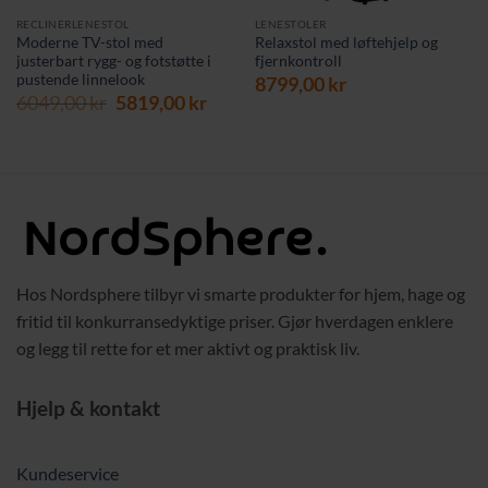
RECLINERLENESTOL
LENESTOLER
Moderne TV-stol med
Relaxstol med løftehjelp og
justerbart rygg- og fotstøtte i
fjernkontroll
pustende linnelook
8799,00
kr
Opprinnelig
Nåværende
6049,00
kr
5819,00
kr
pris
pris
var:
er:
6049,00 kr.
5819,00 kr.
Hos Nordsphere tilbyr vi smarte produkter for hjem, hage og
fritid til konkurransedyktige priser. Gjør hverdagen enklere
og legg til rette for et mer aktivt og praktisk liv.
Hjelp & kontakt
Kundeservice