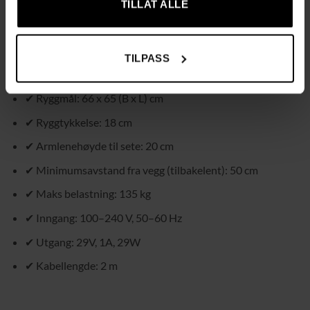
skum, stål
TILLAT ALLE
✔ Totalmål (stående): 80 x 83 x 104 (B x D x H) cm
✔ Totalmål (hvileposisjon): 80 x 162 x 67 (B x D x H) cm
TILPASS
✔ Setestørrelse: 58 x 48 x 47 (B x D x H) cm
✔ Ryggmål: 66 x 65 (B x L) cm
✔ Ryggtykkelse: 18 cm
✔ Armlenehøyde til sete: 20 cm
✔ Minimumsavstand fra vegg (tilbakelent): 50 cm
✔ Maks belastning: 135 kg
✔ Inngang: 100–240 V, 50–60 Hz
✔ Utgang: 29V, 1A, 29W
✔ Kabellengde: 2 m