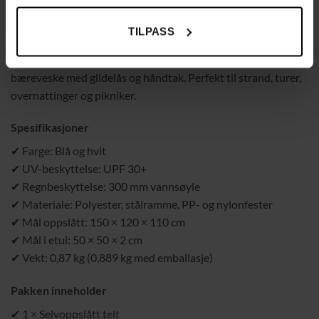
✔
Lett å bære – komplett sett inkludert
TILPASS
Med en vekt på kun 0,87 kg er teltet enkelt å ta med seg. Det
leveres med beskyttelsesetui, plugger, snorer og en praktisk
bæreveske med glidelås og håndtak. Perfekt til strand, turer,
overnattinger og pikniker.
Spesifikasjoner
✔ Farge: Blå og hvit
✔ UV-beskyttelse: UPF 30+
✔ Regnbeskyttelse: 300 mm vannsøyle
✔ Materiale: Polyester, stålramme, PP- og nylonfester
✔ Mål oppslått: 150 × 120 × 110 cm
✔ Mål i etui: 50 × 50 × 2 cm
✔ Vekt: 0,87 kg (0,889 kg med emballasje)
Pakken inneholder
✔ 1 × Selvoppslått telt