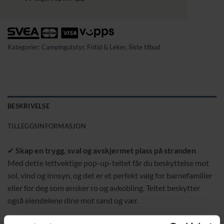
Kategorier:
Campingutstyr
,
Fritid & Leker
,
Siste tilbud
BESKRIVELSE
TILLEGGSINFORMASJON
✔
Skap en trygg, sval og avskjermet plass på stranden
Med dette lettvektige pop-up-teltet får du beskyttelse mot
sol, vind og innsyn, og det er et perfekt valg for barnefamilier
eller for deg som ønsker ro og avkobling. Teltet beskytter
også eiendelene dine mot sand og vær.
✔
Beskyttelse mot sol, vind og lett regn