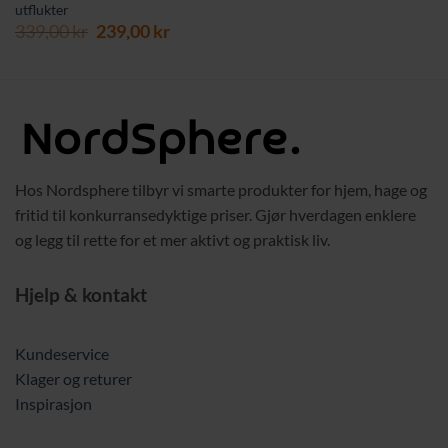
utflukter
Opprinnelig
Nåværende
339,00
kr
239,00
kr
pris
pris
var:
er:
339,00 kr.
239,00 kr.
Hos Nordsphere tilbyr vi smarte produkter for hjem, hage og
fritid til konkurransedyktige priser. Gjør hverdagen enklere
og legg til rette for et mer aktivt og praktisk liv.
Hjelp & kontakt
Kundeservice
Klager og returer
Inspirasjon