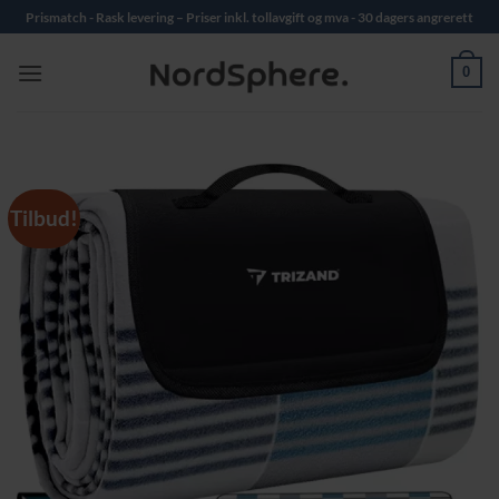
Skip
Prismatch - Rask levering – Priser inkl. tollavgift og mva - 30 dagers angrerett
to
content
0
Tilbud!