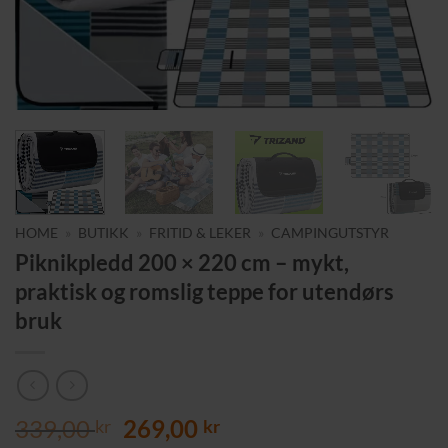
HOME
»
BUTIKK
»
FRITID & LEKER
»
CAMPINGUTSTYR
Piknikpledd 200 × 220 cm – mykt,
praktisk og romslig teppe for utendørs
bruk
Opprinnelig
Nåværende
339,00
269,00
kr
kr