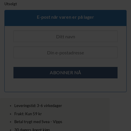
pris
pris
Utsolgt
var:
er:
339,00 kr.
269,00 kr.
E-post når varen er på lager
Leveringstid: 3-6 virkedager
Frakt: Kun 59 kr
Betal trygt med Svea - Vipps
30 dagers åpent kjøp