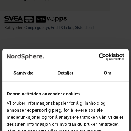
Kategorier:
Campingutstyr
,
Fritid & Leker
,
Siste tilbud
BESKRIVELSE
Samtykke
Detaljer
Om
TILLEGGSINFORMASJON
✔ Vanntett og isolerende – overside i myk fleece og
Denne nettsiden anvender cookies
underside i aluminium
✔ Absorberer ikke vann og slipper ikke gjennom fukt
Vi bruker informasjonskapsler for å gi innhold og
✔ Perfekt å bruke selv på vått gress, sand eller fuktig
annonser et personlig preg, for å levere sosiale
underlag
mediefunksjoner og for å analysere trafikken vår. Vi deler
dessuten informasjon om hvordan du bruker nettstedet
✔ Lett å brette sammen – blir kompakt og enkel å bære
vårt, med partnerne våre innen sosiale medier,