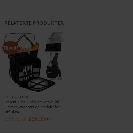
RELATERTE PRODUKTER
Tilbud!
FRITID & LEKER
Isolert piknik-skulderveske 28 L
– svart, vanntett og perfekt for
utflukter
Opprinnelig
Nåværende
339,00
kr
239,00
kr
pris
pris
var:
er: