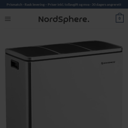
Skip
Prismatch - Rask levering – Priser inkl. tollavgift og mva - 30 dagers angrerett
to
content
0