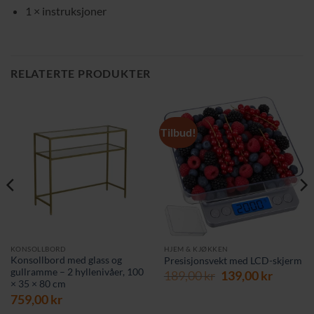
1 × instruksjoner
RELATERTE PRODUKTER
Tilbud!
KONSOLLBORD
HJEM & KJØKKEN
Konsollbord med glass og
Presisjonsvekt med LCD-skjerm
gullramme – 2 hyllenivåer, 100
Opprinnelig
Nåvær
189,00
kr
139,00
kr
× 35 × 80 cm
rende
pris
pris
759,00
kr
var:
er:
189,00 kr.
139,00 