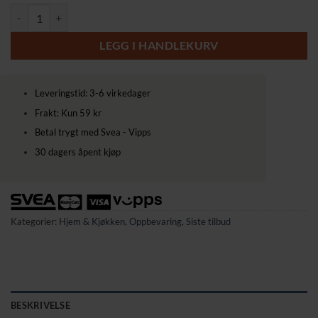
Pedalbøtte for sortering i rustfritt stål med 3 rom – 54 liter antall
LEGG I HANDLEKURV
Leveringstid: 3-6 virkedager
Frakt: Kun 59 kr
Betal trygt med Svea - Vipps
30 dagers åpent kjøp
Kategorier:
Hjem & Kjøkken
,
Oppbevaring
,
Siste tilbud
BESKRIVELSE