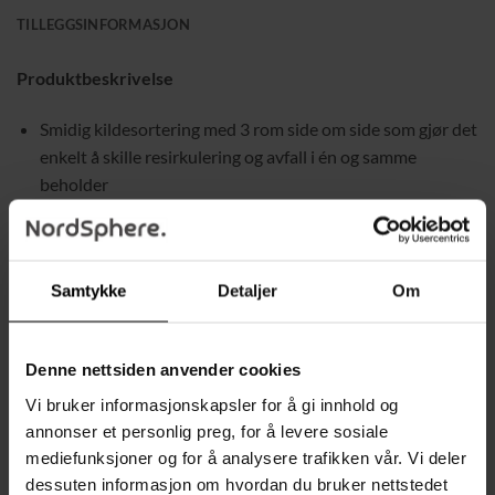
TILLEGGSINFORMASJON
Produktbeskrivelse
Smidig kildesortering med 3 rom side om side som gjør det
enkelt å skille resirkulering og avfall i én og samme
beholder
Pedalåpning gir handsfree-bruk for bedre hygiene og
komfortabel håndtering
Samtykke
Detaljer
Om
3 innerbøtter med håndtak som enkelt kan løftes ut og
tømmes hver for seg
Denne nettsiden anvender cookies
Valpe- og barnesikker design – lokket kan ikke åpnes uten
Vi bruker informasjonskapsler for å gi innhold og
at pedalen brukes, noe som reduserer risikoen for søl og
annonser et personlig preg, for å levere sosiale
rot
mediefunksjoner og for å analysere trafikken vår. Vi deler
dessuten informasjon om hvordan du bruker nettstedet