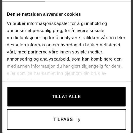
✔ MOTSTANDSDYKTIG MOT SKADER
Bassengveggene er laget av det høykvalitets materialet
Denne nettsiden anvender cookies
DuraPlus™, kjent for sin høye motstand mot punkteringer og
Vi bruker informasjonskapsler for å gi innhold og
mekaniske skader. Materialet er også UV-resistent, slik at
annonser et personlig preg, for å levere sosiale
bassenget beholder sin styrke og holdbarhet over tid – selv
mediefunksjoner og for å analysere trafikken vår. Vi deler
ved langvarig sollys.
dessuten informasjon om hvordan du bruker nettstedet
vårt, med partnerne våre innen sosiale medier,
✔ OPPBLÅSBAR KRAGE – rask montering
annonsering og analysearbeid, som kan kombinere den
Den oppblåsbare toppringen gjør monteringen svært enkel.
med annen informasjon du har gjort tilgjengelig for dem,
Blås opp kragen, fyll bassenget med vann – veggene reiser
eller som de har samlet inn gjennom din bruk av
seg automatisk i takt med vannnivået. Resultatet er en stabil,
tjenestene deres.
sikker og selvbærende konstruksjon.
TILLAT ALLE
✔ MANGESIDIG PLASSERING
Bassenget kan plasseres på ulike underlag, som gress eller
hardere flater, så lenge underlaget er jevnt og stabilt.
TILPASS
Spesifikasjoner