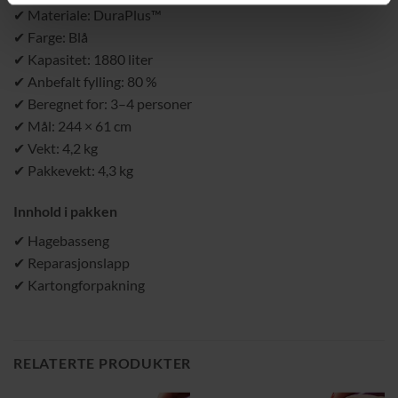
✔ Materiale: DuraPlus™
✔ Farge: Blå
✔ Kapasitet: 1880 liter
✔ Anbefalt fylling: 80 %
✔ Beregnet for: 3–4 personer
✔ Mål: 244 × 61 cm
✔ Vekt: 4,2 kg
✔ Pakkevekt: 4,3 kg
Innhold i pakken
✔ Hagebasseng
✔ Reparasjonslapp
✔ Kartongforpakning
RELATERTE PRODUKTER