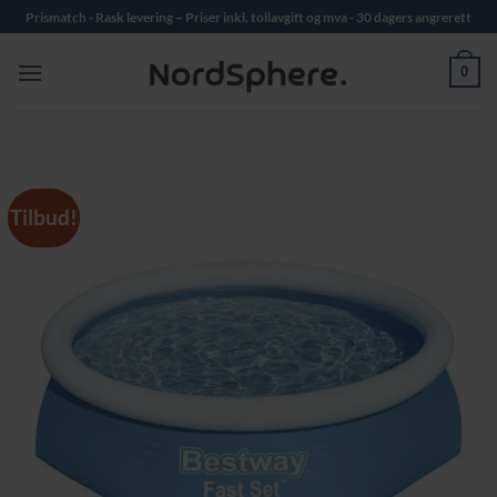
Skip
Prismatch - Rask levering – Priser inkl. tollavgift og mva - 30 dagers angrerett
to
content
0
Tilbud!