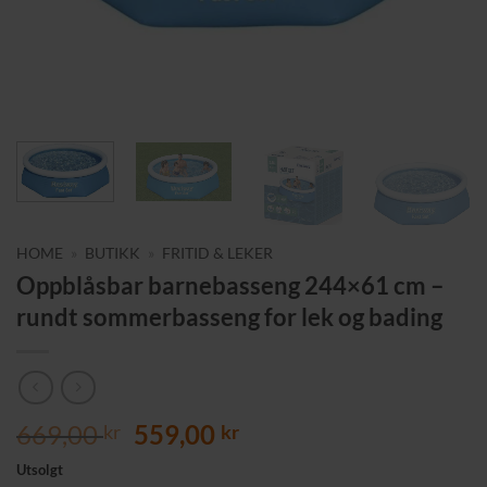
HOME
»
BUTIKK
»
FRITID & LEKER
Oppblåsbar barnebasseng 244×61 cm –
rundt sommerbasseng for lek og bading
Opprinnelig
Nåværende
669,00
559,00
kr
kr
pris
pris
Utsolgt
var:
er: