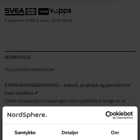
Kategorier:
Fritid & Leker
,
Siste tilbud
BESKRIVELSE
TILLEGGSINFORMASJON
EXPANSJONSBASSENG – enkelt, praktisk og perfekt for
hele familien ✔
Dette ekspansjonsbassenget med oppblåsbar krage er et
utmerket valg for deg som vil nyte avkjølende bad direkte i
hagen. Bassenget er lett å sette opp, enkelt å ta ned og gir
masse glede og avslapning for både barn og voksne. En smart
løsning for sommerens varme dager.
Samtykke
Detaljer
Om