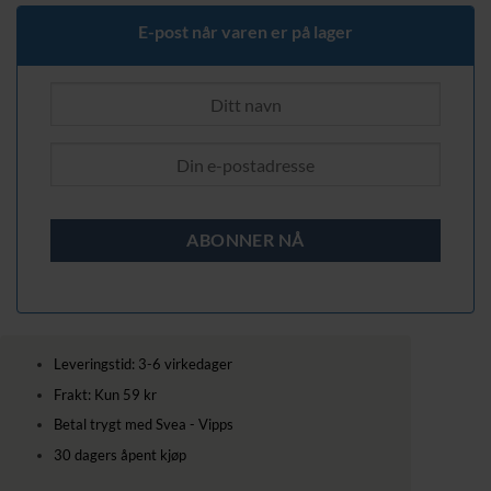
669,00 kr.
559,00 kr.
E-post når varen er på lager
Leveringstid: 3-6 virkedager
Frakt: Kun 59 kr
Betal trygt med Svea - Vipps
30 dagers åpent kjøp