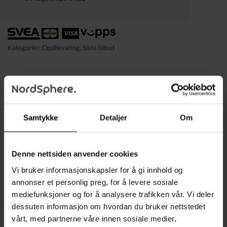
Kategorier:
Oppbevaring
,
Siste tilbud
BESKRIVELSE
Samtykke
Detaljer
Om
TILLEGGSINFORMASJON
Produktinformasjon
Denne nettsiden anvender cookies
Vi bruker informasjonskapsler for å gi innhold og
Farge: lysegrå/hvit
annonser et personlig preg, for å levere sosiale
mediefunksjoner og for å analysere trafikken vår. Vi deler
Materiale: sponplate, stål, fiberduk
dessuten informasjon om hvordan du bruker nettstedet
vårt, med partnerne våre innen sosiale medier,
Størrelse: 30 × 45 × 91,7 cm (D × B × H)