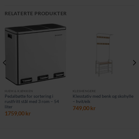
RELATERTE PRODUKTER
HJEM & KJØKKEN
KLESHENGERE
Pedalbøtte for sortering i
Klesstativ med benk og skohylle
rustfritt stål med 3 rom – 54
– hvit/eik
liter
749,00
kr
1759,00
kr