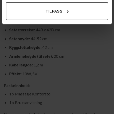
Materiale:
Fløyel, Skum, Nylon
TILPASS
Maksimal vektkapasitet:
115 kg
Mål:
55B x 65D x 78-86H cm
Setestørrelse:
44B x 42D cm
Setehøyde:
44-52 cm
Ryggstøttehøyde:
42 cm
Armlenehøyde (til sete):
20 cm
Kabellengde:
1,2 m
Effekt:
10W, 5V
Pakkeinnhold:
1 x Massasje Kontorstol
1 x Bruksanvisning