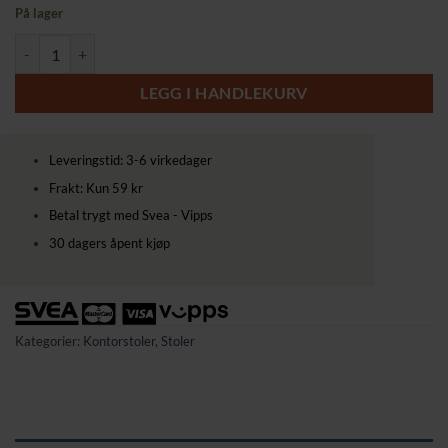
pris
pris
På lager
var:
er:
Moderne Massasje Kontorstol med Vibrasjonsfunksjon og Ergonomisk 
2199,00 kr.
2169,00 kr.
LEGG I HANDLEKURV
Leveringstid: 3-6 virkedager
Frakt: Kun 59 kr
Betal trygt med Svea - Vipps
30 dagers åpent kjøp
Kategorier:
Kontorstoler
,
Stoler