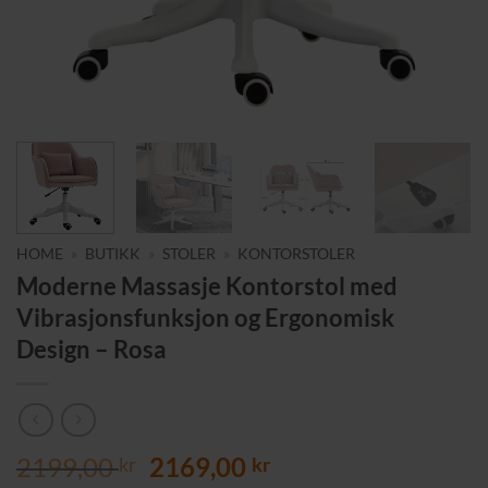
HOME
»
BUTIKK
»
STOLER
»
KONTORSTOLER
Moderne Massasje Kontorstol med
Vibrasjonsfunksjon og Ergonomisk
Design – Rosa
Opprinnelig
Nåværende
2199,00
2169,00
kr
kr