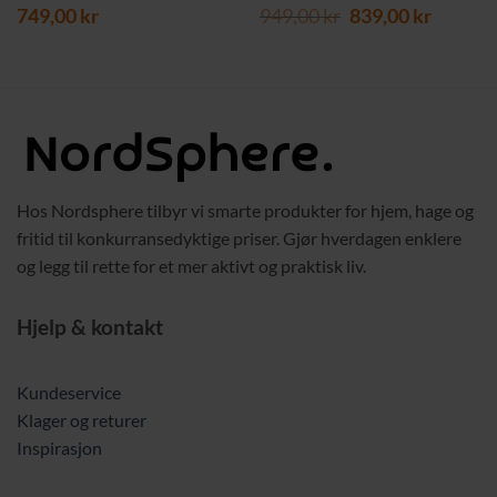
værende
Opprinnelig
Nåvær
749,00
kr
949,00
kr
839,00
kr
s
pris
pris
var:
er:
9,00 kr.
949,00 kr.
839,00 
Hos Nordsphere tilbyr vi smarte produkter for hjem, hage og
fritid til konkurransedyktige priser. Gjør hverdagen enklere
og legg til rette for et mer aktivt og praktisk liv.
Hjelp & kontakt
Kundeservice
Klager og returer
Inspirasjon