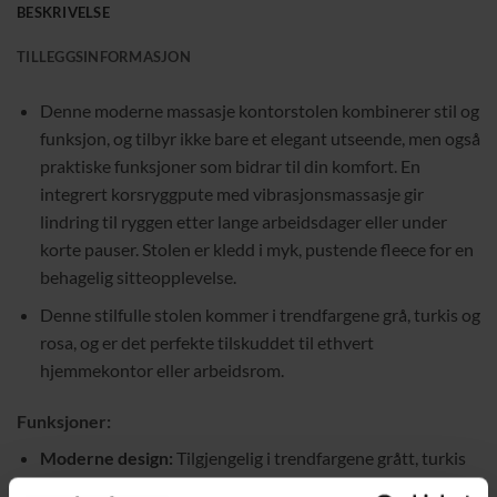
BESKRIVELSE
TILLEGGSINFORMASJON
Denne moderne massasje kontorstolen kombinerer stil og
funksjon, og tilbyr ikke bare et elegant utseende, men også
praktiske funksjoner som bidrar til din komfort. En
integrert korsryggpute med vibrasjonsmassasje gir
lindring til ryggen etter lange arbeidsdager eller under
korte pauser. Stolen er kledd i myk, pustende fleece for en
behagelig sitteopplevelse.
Denne stilfulle stolen kommer i trendfargene grå, turkis og
rosa, og er det perfekte tilskuddet til ethvert
hjemmekontor eller arbeidsrom.
Funksjoner:
Moderne design:
Tilgjengelig i trendfargene grått, turkis
og rosa