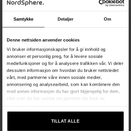
Ergonomisk ryggstøtte:
Utformet for å gi optimal støtte,
med sjenerøs polstring for høy komfort
Samtykke
Detaljer
Om
Avtakbar korsryggpute:
To-punkts vibrasjonsmassasje
for korsryggen gir avslapping
Denne nettsiden anvender cookies
USB-tilkobling:
Koble til din bærbare PC, mobiltelefon
Vi bruker informasjonskapsler for å gi innhold og
eller nettbrett for å aktivere massasjefunksjonen
annonser et personlig preg, for å levere sosiale
Justerbar sittehøyde:
Tilpass stolen for å passe til ditt
mediefunksjoner og for å analysere trafikken vår. Vi deler
skrivebord og dine sittestillinger
dessuten informasjon om hvordan du bruker nettstedet
Gasliftmekanisme:
Høy kvalitet på gassfjæren gir enkel
vårt, med partnerne våre innen sosiale medier,
høydejustering og smidig bevegelse
annonsering og analysearbeid, som kan kombinere den
med annen informasjon du har gjort tilgjengelig for dem,
Roterbare hjul:
For enkel og rask bevegelse rundt
eller som de har samlet inn gjennom din bruk av
kontoret
tjenestene deres.
Tekniske data:
TILLAT ALLE
Farge:
Rosa