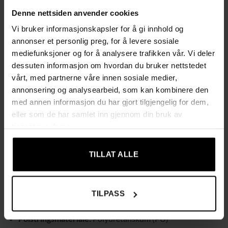
Komfortabel og Stabil Konstruksjon
Denne nettsiden anvender cookies
Benken er polstret med polyuretanskum (PU) for en
Vi bruker informasjonskapsler for å gi innhold og
behagelig sitteopplevelse, og har en robust ramme i plywood.
annonser et personlig preg, for å levere sosiale
De solide gummitrebenene og jernskruene gir benken
mediefunksjoner og for å analysere trafikken vår. Vi deler
stabilitet og holdbarhet for daglig bruk.
dessuten informasjon om hvordan du bruker nettstedet
vårt, med partnerne våre innen sosiale medier,
Enkel Montering
annonsering og analysearbeid, som kan kombinere den
Benken er enkel å sette sammen med de medfølgende
med annen informasjon du har gjort tilgjengelig for dem,
monteringsanvisningene, og er klar til bruk på kort tid. Merk
eller som de har samlet inn gjennom din bruk av
at benken ikke er stabelbar eller sammenleggbar, noe som
tjenestene deres.
gjør den til en permanent og stabil del av innredningen din.
TILLAT ALLE
Produktinformasjon:
Mål:
Lengde 100 x Dybde 35 x Høyde 45 cm
TILPASS
Rammemateriale:
Plywood
Polstringsmateriale:
Polyuretanskum (PU)