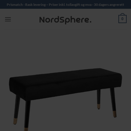
Skip
Prismatch - Rask levering – Priser inkl. tollavgift og mva - 30 dagers angrerett
to
content
0