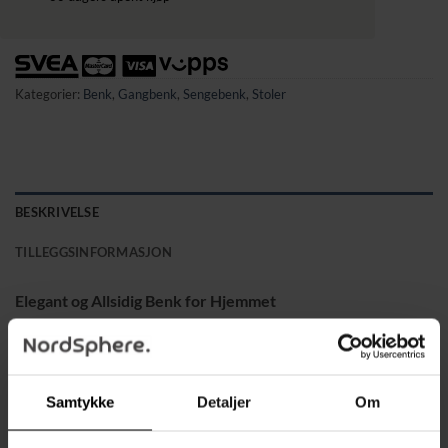
Kategorier:
Benk
,
Gangbenk
,
Sengebenk
,
Stoler
BESKRIVELSE
TILLEGGSINFORMASJON
Elegant og Allsidig Benk for Hjemmet
Denne moderne benken, måler 100 x 35 x 45 cm og passer
perfekt i stuen, gangen eller soverommet. Den gir både ekstra
sitteplass og fungerer som et dekorativt element med sitt
polyesterstoff som gir en myk og stilren finish, perfekt
Samtykke
Detaljer
Om
tilpasset ulike interiørstiler.