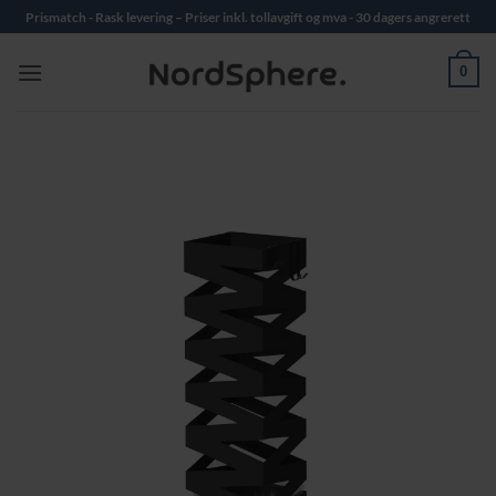
Skip
Prismatch - Rask levering – Priser inkl. tollavgift og mva - 30 dagers angrerett
to
content
0