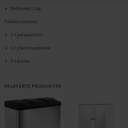
Nettovekt: 2 kg
Pakkens innhold
1 × paraplystativ
1 × plastdryppbakke
4 × kroker
RELATERTE PRODUKTER