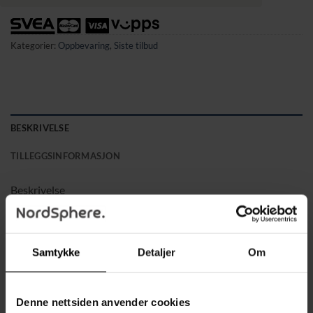
Kategorier:
Oppbevaring
,
Siste tilbud
BESKRIVELSE
TILLEGGSINFORMASJON
Beskrivelse
Et perfekt supplement til møblene i gangen som samler
alle paraplyer på ett sted
Samtykke
Detaljer
Om
Gjennomtenkt vekt og stabil konstruksjon gjør at stativet
står stødig uten å velte
Denne nettsiden anvender cookies