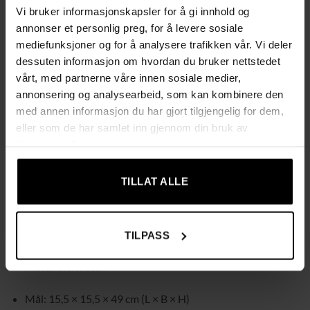
Kompakt størrelse gjør det enkelt å plassere i gang, entré
Vi bruker informasjonskapsler for å gi innhold og
eller stue
annonser et personlig preg, for å levere sosiale
mediefunksjoner og for å analysere trafikken vår. Vi deler
Leveres med avtagbar plastdryppbakke som fanger opp
dessuten informasjon om hvordan du bruker nettstedet
vann fra våte paraplyer
vårt, med partnerne våre innen sosiale medier,
annonsering og analysearbeid, som kan kombinere den
Hjelper til med å holde gulvet tørt og redusere smuss og
med annen informasjon du har gjort tilgjengelig for dem,
vannflekker
eller som de har samlet inn gjennom din bruk av
tjenestene deres.
Passer også som dekorativ interiørdetalj og gir et penere
og mer organisert uttrykk
TILLAT ALLE
Spesifikasjoner
Farge: svart
TILPASS
Materiale: metall
Mål: 15,5 × 15,5 × 49 cm (L × B × H)