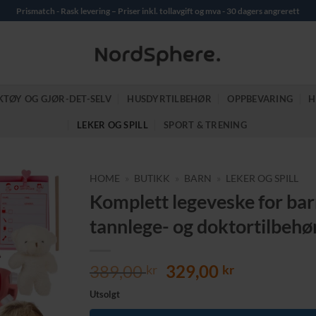
Prismatch - Rask levering – Priser inkl. tollavgift og mva - 30 dagers angrerett
KTØY OG GJØR-DET-SELV
HUSDYRTILBEHØR
OPPBEVARING
H
LEKER OG SPILL
SPORT & TRENING
HOME
»
BUTIKK
»
BARN
»
LEKER OG SPILL
Komplett legeveske for bar
tannlege- og doktortilbehø
Opprinnelig
Nåværend
389,00
329,00
kr
kr
pris
pris
Utsolgt
var:
er: