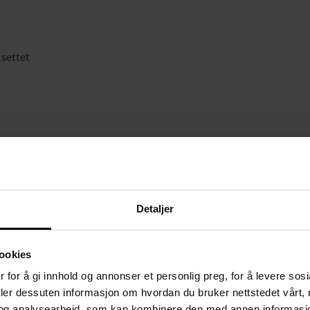
 settet
Detaljer
ookies
, MDF, tre, aluminiumslegering, lateks, akryl, elastisk stoff, PE
 for å gi innhold og annonser et personlig preg, for å levere sos
deler dessuten informasjon om hvordan du bruker nettstedet vårt,
og analysearbeid, som kan kombinere den med annen informasjon d