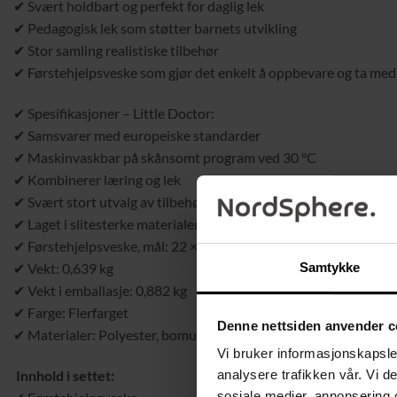
✔ Svært holdbart og perfekt for daglig lek
✔ Pedagogisk lek som støtter barnets utvikling
✔ Stor samling realistiske tilbehør
✔ Førstehjelpsveske som gjør det enkelt å oppbevare og ta med
✔ Spesifikasjoner – Little Doctor:
✔ Samsvarer med europeiske standarder
✔ Maskinvaskbar på skånsomt program ved 30 °C
✔ Kombinerer læring og lek
✔ Svært stort utvalg av tilbehør
✔ Laget i slitesterke materialer
✔ Førstehjelpsveske, mål: 22 × 15 × 13 cm
✔ Vekt: 0,639 kg
Samtykke
✔ Vekt i emballasje: 0,882 kg
✔ Farge: Flerfarget
Denne nettsiden anvender c
✔ Materialer: Polyester, bomull, PP-bomull, PP, PVC, papir, nylon
Vi bruker informasjonskapsler
Innhold i settet:
analysere trafikken vår. Vi 
sosiale medier, annonsering 