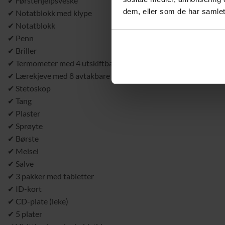
✔ Førstehjelpsveske
dem, eller som de har samlet
✔ Notatblokk med klype
✔ Notatblokk
✔ Penn
✔ Briller
✔ Termometer med 4 utskiftbare overlegg
✔ Lærekjeve med 8 avtakbare tenner
✔ Stetoskop
✔ Tang
✔ Plaster
✔ Sprøyte
✔ Børste
✔ Meisel
✔ Salve
✔ 3 pakker med tabletter
✔ ID-kort
✔ CD-plate (leke)
✔ 5 plater