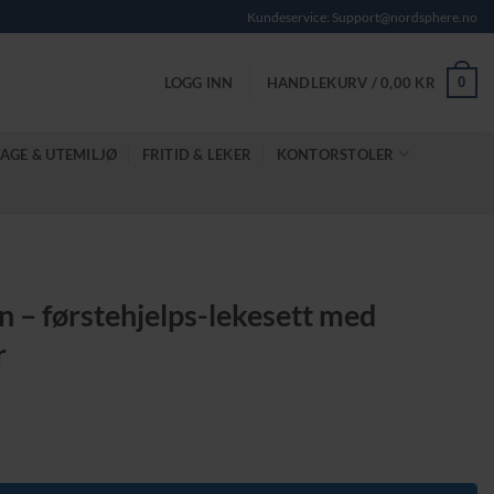
Kundeservice: Support@nordsphere.no
0
LOGG INN
HANDLEKURV /
0,00
KR
AGE & UTEMILJØ
FRITID & LEKER
KONTORSTOLER
n – førstehjelps-lekesett med
r
e