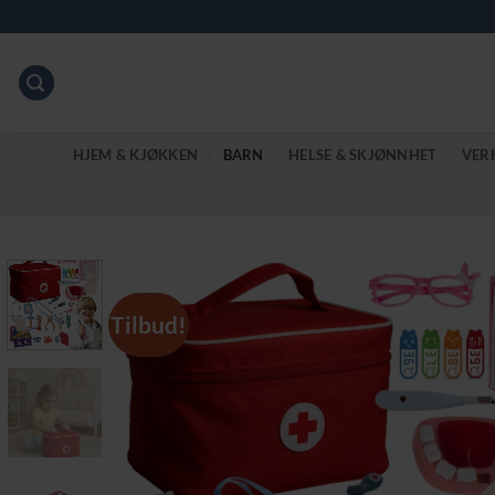
Skip
to
content
HJEM & KJØKKEN
BARN
HELSE & SKJØNNHET
VER
Tilbud!