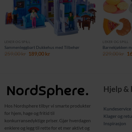
LEKER OG SPILL
LEKER OG SPILL
Sammenleggbart Dukkehus med Tilbehør
Barnekjøkken me
Opprinnelig
Nåværende
Op
259,00
kr
189,00
kr
229,00
kr
1
pris
pris
pr
var:
er:
va
259,00 kr.
189,00 kr.
22
Hjelp &
Hos Nordsphere tilbyr vi smarte produkter
Kundeservice
for hjem, hage og fritid til
Klager og retu
konkurransedyktige priser. Gjør hverdagen
Inspirasjon
enklere og legg til rette for et mer aktivt og