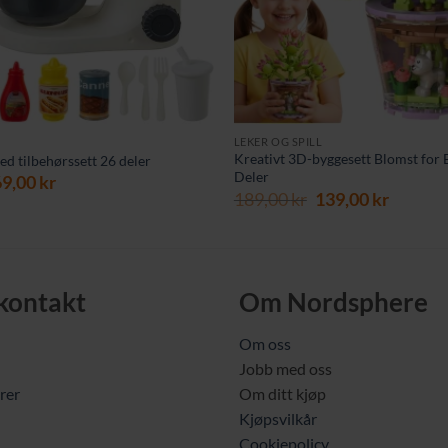
LEKER OG SPILL
Kreativt 3D-byggesett Blomst for 
d tilbehørssett 26 deler
Deler
prinnelig
Nåværende
69,00
kr
Opprinnelig
Nåvær
189,00
kr
139,00
kr
is
pris
pris
pris
r:
er:
var:
er:
9,00 kr.
169,00 kr.
189,00 kr.
139,00 
 kontakt
Om Nordsphere
Om oss
Jobb med oss
rer
Om ditt kjøp
Kjøpsvilkår
Cookiepolicy