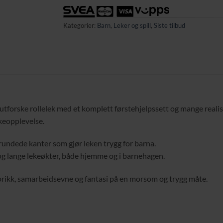
Kategorier:
Barn
,
Leker og spill
,
Siste tilbud
utforske rollelek med et komplett førstehjelpssett og mange realist
ekeopplevelse.
vrundede kanter som gjør leken trygg for barna.
og lange lekeøkter, både hjemme og i barnehagen.
torikk, samarbeidsevne og fantasi på en morsom og trygg måte.