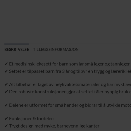
BESKRIVELSE
TILLEGGSINFORMASJON
✔ Et medisinsk lekesett for barn som lar små leger og tannleger 
✔ Settet er tilpasset barn fra 3 år og tilbyr en trygg og lærerik l
✔ Alt tilbehør er laget av høykvalitetsmaterialer og har mykt a
✔ Den robuste konstruksjonen gjør at settet tåler hyppig bruk 
✔ Delene er utformet for små hender og bidrar til å utvikle mo
✔ Funksjoner & fordeler:
✔ Trygt design med myke, barnevennlige kanter