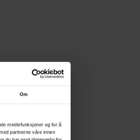
Om
iale mediefunksjoner og for å
 med partnerne våre innen
u har gjort tilgjengelig for