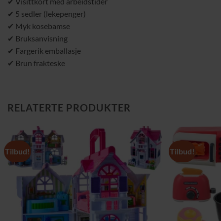
✔ Visittkort med arbeidstider
✔ 5 sedler (lekepenger)
✔ Myk kosebamse
✔ Bruksanvisning
✔ Fargerik emballasje
✔ Brun frakteske
RELATERTE PRODUKTER
Tilbud!
Tilbud!