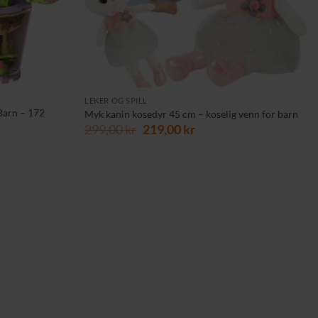
LEKER OG SPILL
Barn – 172
Myk kanin kosedyr 45 cm – koselig venn for barn
Opprinnelig
Nåværende
299,00
kr
219,00
kr
ende
pris
pris
var:
er:
299,00 kr.
219,00 kr.
kr.