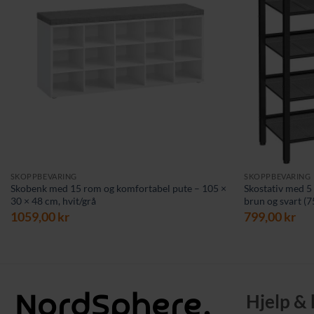
SKOPPBEVARING
SKOPPBEVARING
Skobenk med 15 rom og komfortabel pute – 105 ×
Skostativ med 5 n
30 × 48 cm, hvit/grå
brun og svart (7
1059,00
kr
799,00
kr
Hjelp &