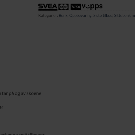
Kategorier:
Benk
,
Oppbevaring
,
Siste tilbud
,
Sittebenk 
u tar på og av skoene
er
ansker og små tilbehør