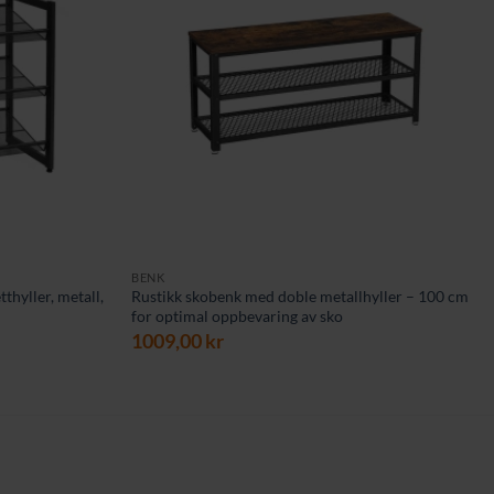
BENK
thyller, metall,
Rustikk skobenk med doble metallhyller – 100 cm
for optimal oppbevaring av sko
1009,00
kr