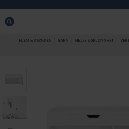
Skip
to
content
HJEM & KJØKKEN
BARN
HELSE & SKJØNNHET
VER