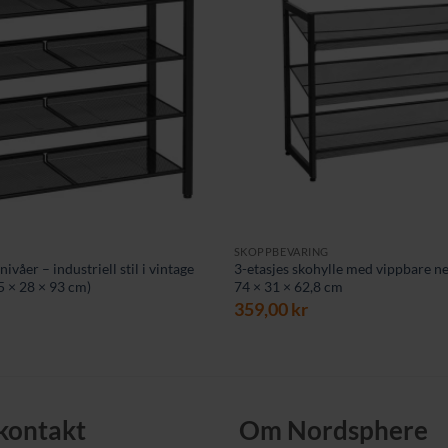
SKOPPBEVARING
ivåer – industriell stil i vintage
3-etasjes skohylle med vippbare net
5 × 28 × 93 cm)
74 × 31 × 62,8 cm
359,00
kr
 kontakt
Om Nordsphere