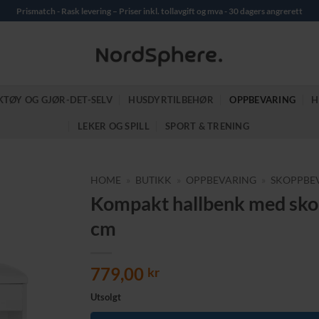
Prismatch - Rask levering – Priser inkl. tollavgift og mva - 30 dagers angrerett
KTØY OG GJØR-DET-SELV
HUSDYRTILBEHØR
OPPBEVARING
H
LEKER OG SPILL
SPORT & TRENING
HOME
»
BUTIKK
»
OPPBEVARING
»
SKOPPBE
Kompakt hallbenk med skohy
cm
779,00
kr
Utsolgt