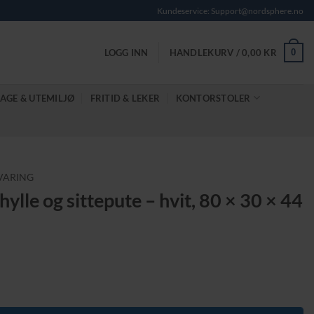
Kundeservice: Support@nordsphere.no
0
LOGG INN
HANDLEKURV /
0,00
KR
AGE & UTEMILJØ
FRITID & LEKER
KONTORSTOLER
VARING
lle og sittepute – hvit, 80 × 30 × 44