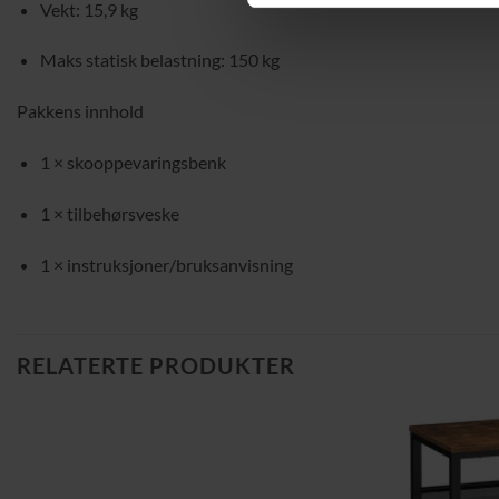
Vekt: 15,9 kg
Maks statisk belastning: 150 kg
Pakkens innhold
1 × skooppevaringsbenk
1 × tilbehørsveske
1 × instruksjoner/bruksanvisning
RELATERTE PRODUKTER