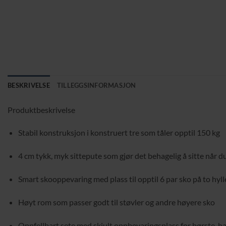
BESKRIVELSE
TILLEGGSINFORMASJON
Produktbeskrivelse
Stabil konstruksjon i konstruert tre som tåler opptil 150 kg
4 cm tykk, myk sittepute som gjør det behagelig å sitte når d
Smart skooppevaring med plass til opptil 6 par sko på to hyll
Høyt rom som passer godt til støvler og andre høyere sko
Oppfellbart sete med skjult oppbevaringsplass for børste, h