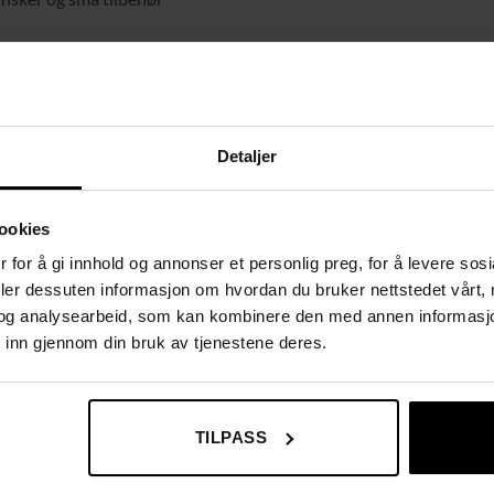
 på ett sted
rkes enkelt av med en fuktig klut
en – praktisk både når du skal ut og når du kommer hjem
Detaljer
mmerert og hullene forboret
ookies
 for å gi innhold og annonser et personlig preg, for å levere sos
deler dessuten informasjon om hvordan du bruker nettstedet vårt,
og analysearbeid, som kan kombinere den med annen informasjon d
 inn gjennom din bruk av tjenestene deres.
TILPASS